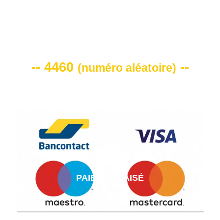
VOTRE CODE DE REMISE -10%
-- 4460
--
(
numéro aléatoire
)
PAIEMENT AISÉ