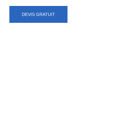
DEVIS GRATUIT
NUMÉRO D'URGENCE
0472 71 86 34