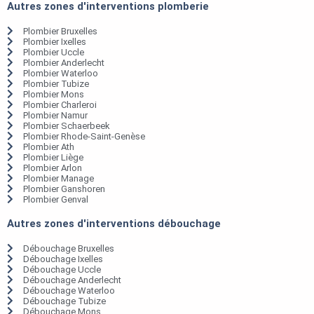
Autres zones d'interventions plomberie
Plombier Bruxelles
Plombier Ixelles
Plombier Uccle
Plombier Anderlecht
Plombier Waterloo
Plombier Tubize
Plombier Mons
Plombier Charleroi
Plombier Namur
Plombier Schaerbeek
Plombier Rhode-Saint-Genèse
Plombier Ath
Plombier Liège
Plombier Arlon
Plombier Manage
Plombier Ganshoren
Plombier Genval
Autres zones d'interventions débouchage
Débouchage Bruxelles
Débouchage Ixelles
Débouchage Uccle
Débouchage Anderlecht
Débouchage Waterloo
Débouchage Tubize
Débouchage Mons