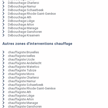
Débouchage Charleroi
Débouchage Namur
Débouchage Schaerbeek
Débouchage Rhode-Saint-Genèse
Débouchage Ath
Débouchage Liège
Débouchage Arlon
Débouchage Manage
Débouchage Ganshoren
Débouchage Kraainem
Autres zones d'interventions chauffage
chauffagiste Bruxelles
chauffagiste Ixelles
chauffagiste Uccle
chauffagiste Anderlecht
chauffagiste Waterloo
chauffagiste Tubize
chauffagiste Mons
chauffagiste Charleroi
chauffagiste Namur
chauffagiste Schaerbeek
chauffagiste Rhode-Saint-Genèse
chauffagiste Ath
chauffagiste Liège
chauffagiste Arlon
chauffagiste Manage
chauffagiste Ganshoren