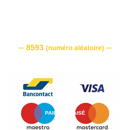
VOTRE CODE DE REMISE -10%
-- 8593
--
(
numéro aléatoire
)
PAIEMENT AISÉ