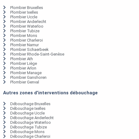
Plombier Bruxelles
Plombier Ixelles
Plombier Uccle
Plombier Anderlecht
Plombier Waterloo
Plombier Tubize
Plombier Mons
Plombier Charleroi
Plombier Namur
Plombier Schaerbeek
Plombier Rhode-Saint-Genèse
Plombier Ath
Plombier Liège
Plombier Arlon
Plombier Manage
Plombier Ganshoren
Plombier Genval
Autres zones d'interventions débouchage
Débouchage Bruxelles
Débouchage Ixelles
Débouchage Uccle
Débouchage Anderlecht
Débouchage Waterloo
Débouchage Tubize
Débouchage Mons
Débouchage Charleroi