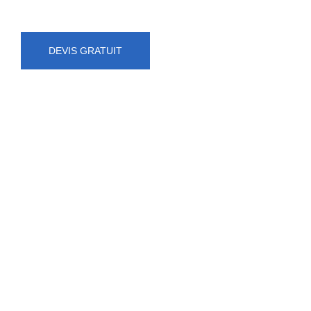
DEVIS GRATUIT
NUMÉRO D'URGENCE
0472 71 86 34