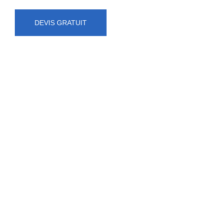
DEVIS GRATUIT
NUMÉRO D'URGENCE
0472 71 86 34