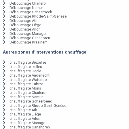
Débouchage Charleroi
Débouchage Namur
Débouchage Schaerbeek
Débouchage Rhode-Saint-Genèse
Débouchage Ath
Débouchage Liège
Débouchage Arlon
Débouchage Manage
Débouchage Ganshoren
Débouchage Kraainem
Autres zones d'interventions chauffage
chauffagiste Bruxelles
chauffagiste Ixelles
chauffagiste Uccle
chauffagiste Anderlecht
chauffagiste Waterloo
chauffagiste Tubize
chauffagiste Mons
chauffagiste Charleroi
chauffagiste Namur
chauffagiste Schaerbeek
chauffagiste Rhode-Saint-Genèse
chauffagiste Ath
chauffagiste Liège
chauffagiste Arlon
chauffagiste Manage
chauffagiste Ganshoren