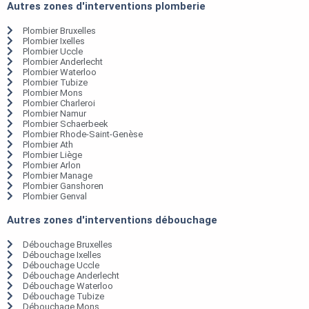
Autres zones d'interventions plomberie
Plombier Bruxelles
Plombier Ixelles
Plombier Uccle
Plombier Anderlecht
Plombier Waterloo
Plombier Tubize
Plombier Mons
Plombier Charleroi
Plombier Namur
Plombier Schaerbeek
Plombier Rhode-Saint-Genèse
Plombier Ath
Plombier Liège
Plombier Arlon
Plombier Manage
Plombier Ganshoren
Plombier Genval
Autres zones d'interventions débouchage
Débouchage Bruxelles
Débouchage Ixelles
Débouchage Uccle
Débouchage Anderlecht
Débouchage Waterloo
Débouchage Tubize
Débouchage Mons