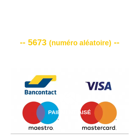
VOTRE CODE DE REMISE -10%
-- 5673
--
(
numéro aléatoire
)
PAIEMENT AISÉ