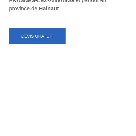
FRASNES-LEZ-ANVAING
et partout en
province de
Hainaut
.
DEVIS GRATUIT
NUMÉRO D'URGENCE
0472 71 86 34