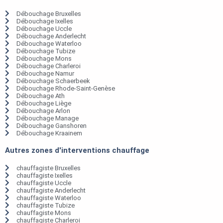
Débouchage Bruxelles
Débouchage Ixelles
Débouchage Uccle
Débouchage Anderlecht
Débouchage Waterloo
Débouchage Tubize
Débouchage Mons
Débouchage Charleroi
Débouchage Namur
Débouchage Schaerbeek
Débouchage Rhode-Saint-Genèse
Débouchage Ath
Débouchage Liège
Débouchage Arlon
Débouchage Manage
Débouchage Ganshoren
Débouchage Kraainem
Autres zones d'interventions chauffage
chauffagiste Bruxelles
chauffagiste Ixelles
chauffagiste Uccle
chauffagiste Anderlecht
chauffagiste Waterloo
chauffagiste Tubize
chauffagiste Mons
chauffagiste Charleroi