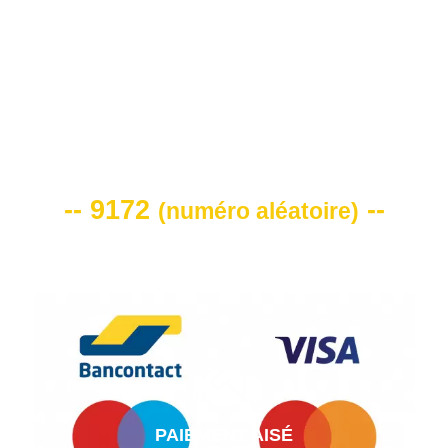
VOTRE CODE DE REMISE -10%
-- 9172
--
(
numéro aléatoire
)
PAIEMENT AISÉ