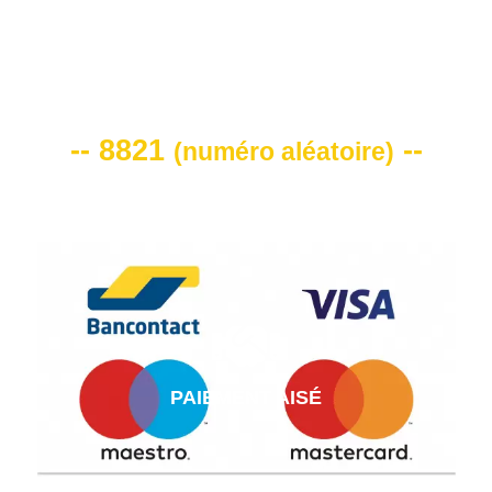
VOTRE CODE DE REMISE -10%
-- 8821
--
(
numéro aléatoire
)
PAIEMENT AISÉ