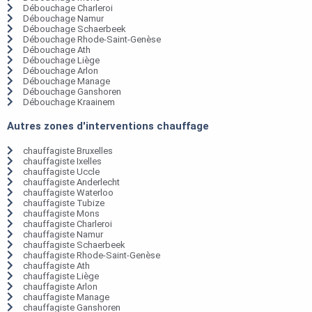
Débouchage Charleroi
Débouchage Namur
Débouchage Schaerbeek
Débouchage Rhode-Saint-Genèse
Débouchage Ath
Débouchage Liège
Débouchage Arlon
Débouchage Manage
Débouchage Ganshoren
Débouchage Kraainem
Autres zones d'interventions chauffage
chauffagiste Bruxelles
chauffagiste Ixelles
chauffagiste Uccle
chauffagiste Anderlecht
chauffagiste Waterloo
chauffagiste Tubize
chauffagiste Mons
chauffagiste Charleroi
chauffagiste Namur
chauffagiste Schaerbeek
chauffagiste Rhode-Saint-Genèse
chauffagiste Ath
chauffagiste Liège
chauffagiste Arlon
chauffagiste Manage
chauffagiste Ganshoren