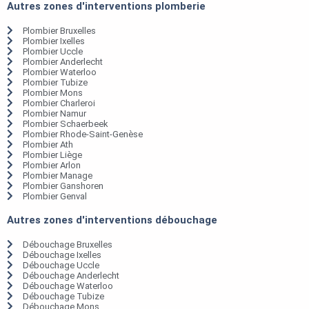
Autres zones d'interventions plomberie
Plombier Bruxelles
Plombier Ixelles
Plombier Uccle
Plombier Anderlecht
Plombier Waterloo
Plombier Tubize
Plombier Mons
Plombier Charleroi
Plombier Namur
Plombier Schaerbeek
Plombier Rhode-Saint-Genèse
Plombier Ath
Plombier Liège
Plombier Arlon
Plombier Manage
Plombier Ganshoren
Plombier Genval
Autres zones d'interventions débouchage
Débouchage Bruxelles
Débouchage Ixelles
Débouchage Uccle
Débouchage Anderlecht
Débouchage Waterloo
Débouchage Tubize
Débouchage Mons