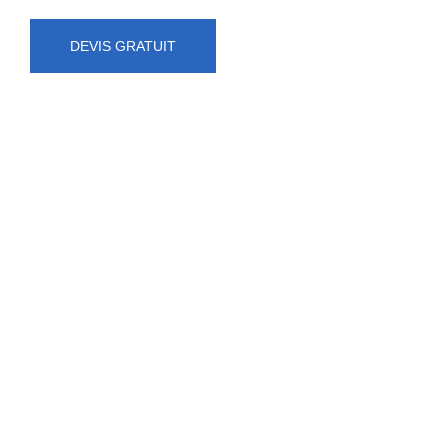
DEVIS GRATUIT
NUMÉRO D'URGENCE
0472 71 86 34