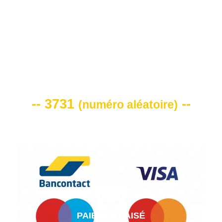
VOTRE CODE DE REMISE -10%
-- 3731
--
(
numéro aléatoire
)
PAIEMENT AISÉ