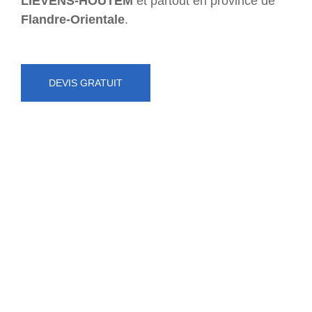
LIEVENS-HOUTEM
et partout en province de
Flandre-Orientale
.
DEVIS GRATUIT
NUMÉRO D'URGENCE
0472 71 86 34