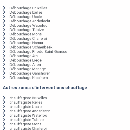
Débouchage Bruxelles
Débouchage Ixelles
Débouchage Uccle
Débouchage Anderlecht
Débouchage Waterloo
Débouchage Tubize
Débouchage Mons
Débouchage Charleroi
Débouchage Namur
Débouchage Schaerbeek
Débouchage Rhode-Saint-Genèse
Débouchage Ath
Débouchage Liège
Débouchage Arlon
Débouchage Manage
Débouchage Ganshoren
Débouchage Kraainem
Autres zones d'interventions chauffage
chauffagiste Bruxelles
chauffagiste Ixelles
chauffagiste Uccle
chauffagiste Anderlecht
chauffagiste Waterloo
chauffagiste Tubize
chauffagiste Mons
chauffagiste Charleroi