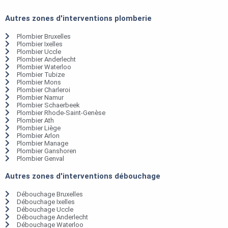
Autres zones d'interventions plomberie
Plombier Bruxelles
Plombier Ixelles
Plombier Uccle
Plombier Anderlecht
Plombier Waterloo
Plombier Tubize
Plombier Mons
Plombier Charleroi
Plombier Namur
Plombier Schaerbeek
Plombier Rhode-Saint-Genèse
Plombier Ath
Plombier Liège
Plombier Arlon
Plombier Manage
Plombier Ganshoren
Plombier Genval
Autres zones d'interventions débouchage
Débouchage Bruxelles
Débouchage Ixelles
Débouchage Uccle
Débouchage Anderlecht
Débouchage Waterloo