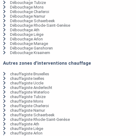
Débouchage Tubize
Débouchage Mons
Débouchage Charleroi
Débouchage Namur
Débouchage Schaerbeek
Débouchage Rhode-Saint-Genèse
Débouchage Ath
Débouchage Liège
Débouchage Arlon
Débouchage Manage
Débouchage Ganshoren
Débouchage Kraainem
Autres zones d'interventions chauffage
chauffagiste Bruxelles
chauffagiste Ixelles
chauffagiste Uccle
chauffagiste Anderlecht
chauffagiste Waterloo
chauffagiste Tubize
chauffagiste Mons
chauffagiste Charleroi
chauffagiste Namur
chauffagiste Schaerbeek
chauffagiste Rhode-Saint-Genèse
chauffagiste Ath
chauffagiste Liège
chauffagiste Arlon