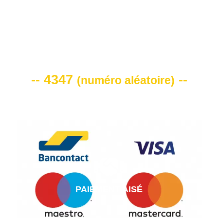
VOTRE CODE DE REMISE -10%
-- 4347
--
(
numéro aléatoire
)
PAIEMENT AISÉ