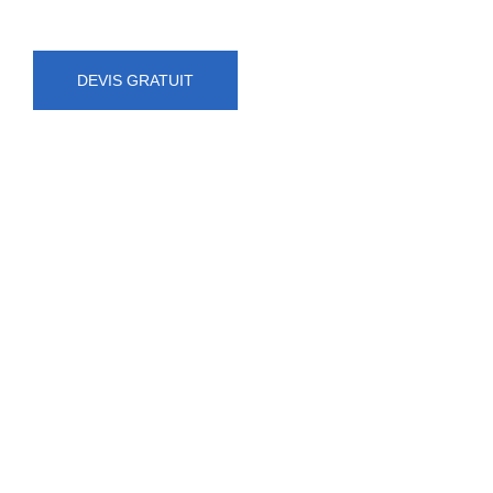
DEVIS GRATUIT
NUMÉRO D'URGENCE
0472 71 86 34