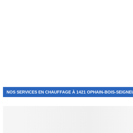
NUMÉRO D'URGENCE
0472 71 86 34
NOS SERVICES EN CHAUFFAGE À 1421 OPHAIN-BOIS-SEIGNE