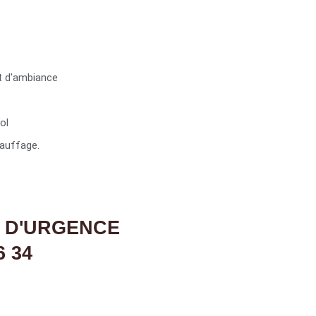
t d'ambiance
ol
auffage.
 D'URGENCE
6 34