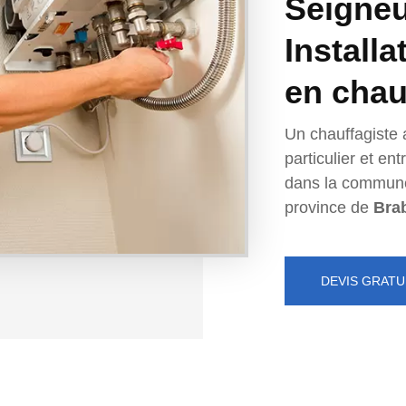
Seigneu
Installa
en chau
Un chauffagiste 
particulier et e
dans la commun
province de
Bra
DEVIS GRATU