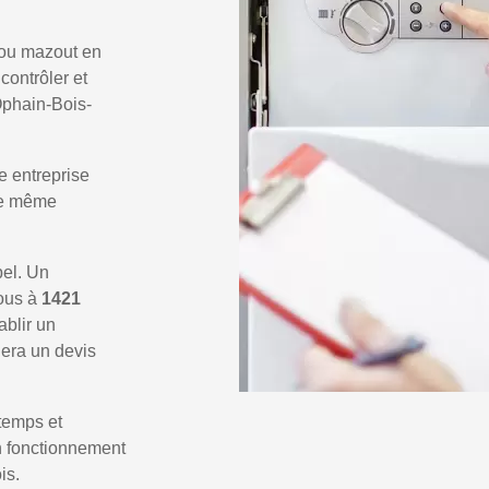
 ou mazout en
 contrôler et
Ophain-Bois-
e entreprise
 le même
pel. Un
vous à
1421
ablir un
era un devis
temps et
un fonctionnement
is.