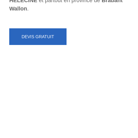
HÉLÉCINE
et partout en province de
Brabant
Wallon
.
DEVIS GRATUIT
NUMÉRO D'URGENCE
0472 71 86 34