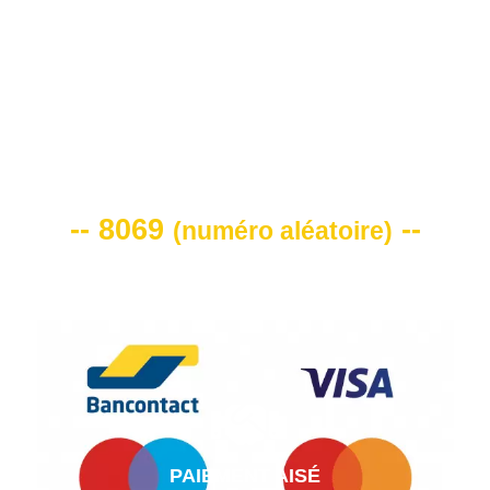
VOTRE CODE DE REMISE -10%
-- 8069
--
(
numéro aléatoire
)
PAIEMENT AISÉ