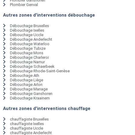
Plombier Ganshoren
Plombier Genval
Autres zones d'interventions débouchage
Débouchage Bruxelles
Débouchage Ixelles
Débouchage Uccle
Débouchage Anderlecht
Débouchage Waterloo
Débouchage Tubize
Débouchage Mons
Débouchage Charleroi
Débouchage Namur
Débouchage Schaerbeek
Débouchage Rhode-Saint-Genèse
Débouchage Ath
Débouchage Liège
Débouchage Arlon
Débouchage Manage
Débouchage Ganshoren
Débouchage Kraainem
Autres zones d'interventions chauffage
chauffagiste Bruxelles
chauffagiste Ixelles
chauffagiste Uccle
chauffagiste Anderlecht