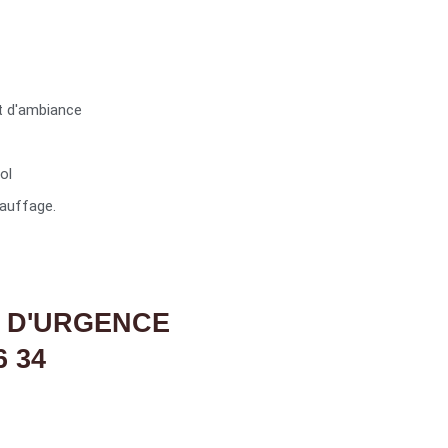
t d'ambiance
ol
auffage.
 D'URGENCE
6 34