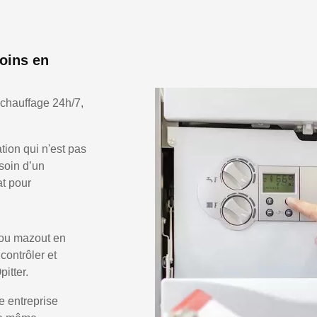
oins en
 chauffage 24h/7,
ion qui n'est pas
soin d’un
at pour
 ou mazout en
 contrôler et
itter.
e entreprise