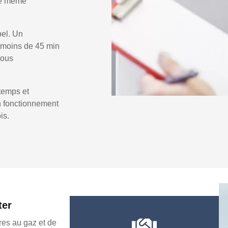
 le même
pel. Un
 moins de 45 min
vous
temps et
un fonctionnement
is.
ter
es au gaz et de