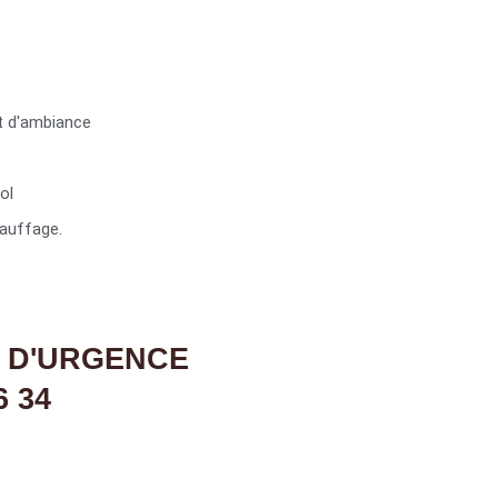
t d'ambiance
ol
auffage.
 D'URGENCE
6 34