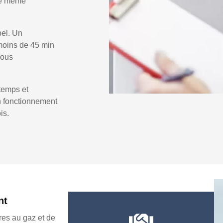
 le même
pel. Un
moins de 45 min
vous
temps et
un fonctionnement
is.
nt
es au gaz et de