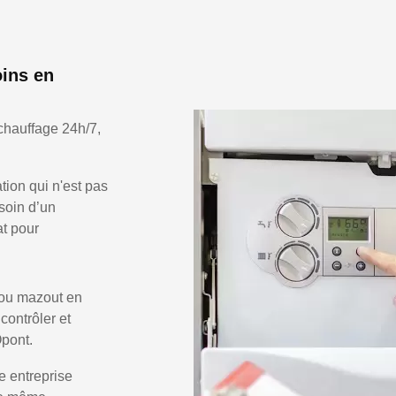
ins en
chauffage 24h/7,
ion qui n'est pas
soin d’un
at pour
 ou mazout en
 contrôler et
Opont.
e entreprise