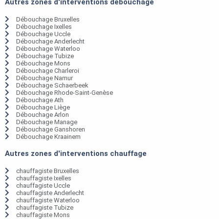
Autres zones d'interventions débouchage
Débouchage Bruxelles
Débouchage Ixelles
Débouchage Uccle
Débouchage Anderlecht
Débouchage Waterloo
Débouchage Tubize
Débouchage Mons
Débouchage Charleroi
Débouchage Namur
Débouchage Schaerbeek
Débouchage Rhode-Saint-Genèse
Débouchage Ath
Débouchage Liège
Débouchage Arlon
Débouchage Manage
Débouchage Ganshoren
Débouchage Kraainem
Autres zones d'interventions chauffage
chauffagiste Bruxelles
chauffagiste Ixelles
chauffagiste Uccle
chauffagiste Anderlecht
chauffagiste Waterloo
chauffagiste Tubize
chauffagiste Mons