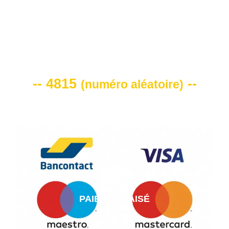
VOTRE CODE DE REMISE -10%
-- 4815
--
(
numéro aléatoire
)
PAIEMENT AISÉ