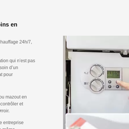
oins en
chauffage 24h/7,
ion qui n'est pas
soin d’un
at pour
 ou mazout en
 contrôler et
roir.
e entreprise