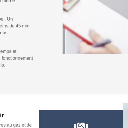
 le même
pel. Un
oins de 45 min
vous
temps et
un fonctionnement
is.
ir
es au gaz et de