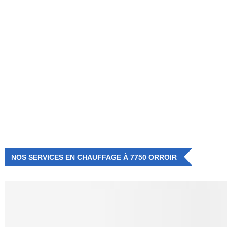
NUMÉRO D'URGENCE
0472 71 86 34
NOS SERVICES EN CHAUFFAGE À 7750 ORROIR