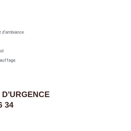
t d'ambiance
ol
auffage.
 D'URGENCE
6 34