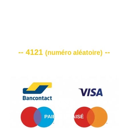
VOTRE CODE DE REMISE -10%
-- 4121
--
(
numéro aléatoire
)
PAIEMENT AISÉ