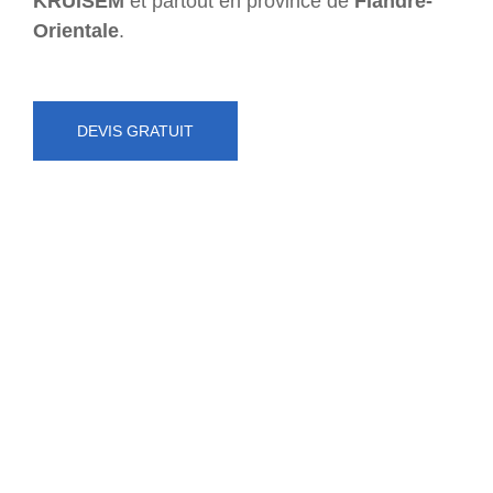
KRUISEM
et partout en province de
Flandre-
Orientale
.
DEVIS GRATUIT
NUMÉRO D'URGENCE
0472 71 86 34