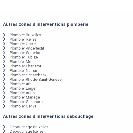
Autres zones d'interventions plomberie
Plombier Bruxelles
Plombier Ixelles
Plombier Uccle
Plombier Anderlecht
Plombier Waterloo
Plombier Tubize
Plombier Mons
Plombier Charleroi
Plombier Namur
Plombier Schaerbeek
Plombier Rhode-Saint-Genèse
Plombier Ath
Plombier Liège
Plombier Arlon
Plombier Manage
Plombier Ganshoren
Plombier Genval
Autres zones d'interventions débouchage
Débouchage Bruxelles
Débouchage Ixelles