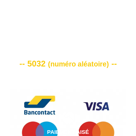
VOTRE CODE DE REMISE -10%
-- 5032
--
(
numéro aléatoire
)
PAIEMENT AISÉ