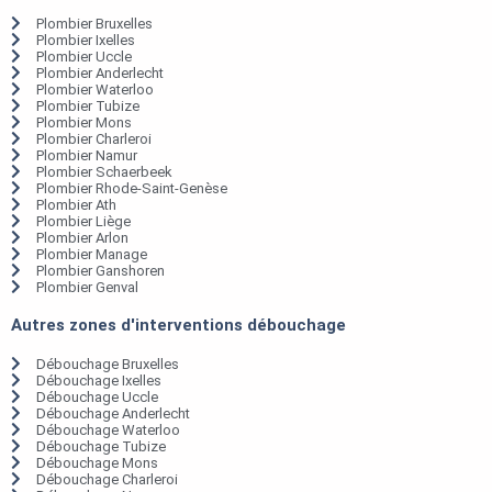
Plombier Bruxelles
Plombier Ixelles
Plombier Uccle
Plombier Anderlecht
Plombier Waterloo
Plombier Tubize
Plombier Mons
Plombier Charleroi
Plombier Namur
Plombier Schaerbeek
Plombier Rhode-Saint-Genèse
Plombier Ath
Plombier Liège
Plombier Arlon
Plombier Manage
Plombier Ganshoren
Plombier Genval
Autres zones d'interventions débouchage
Débouchage Bruxelles
Débouchage Ixelles
Débouchage Uccle
Débouchage Anderlecht
Débouchage Waterloo
Débouchage Tubize
Débouchage Mons
Débouchage Charleroi