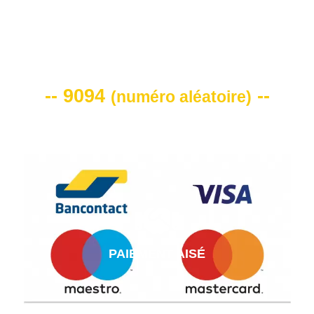
VOTRE CODE DE REMISE -10%
-- 9094
--
(
numéro aléatoire
)
PAIEMENT AISÉ