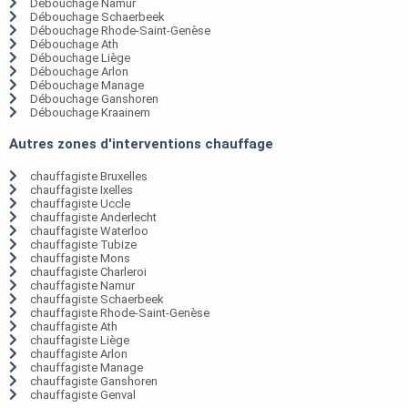
Débouchage Namur
Débouchage Schaerbeek
Débouchage Rhode-Saint-Genèse
Débouchage Ath
Débouchage Liège
Débouchage Arlon
Débouchage Manage
Débouchage Ganshoren
Débouchage Kraainem
Autres zones d'interventions chauffage
chauffagiste Bruxelles
chauffagiste Ixelles
chauffagiste Uccle
chauffagiste Anderlecht
chauffagiste Waterloo
chauffagiste Tubize
chauffagiste Mons
chauffagiste Charleroi
chauffagiste Namur
chauffagiste Schaerbeek
chauffagiste Rhode-Saint-Genèse
chauffagiste Ath
chauffagiste Liège
chauffagiste Arlon
chauffagiste Manage
chauffagiste Ganshoren
chauffagiste Genval