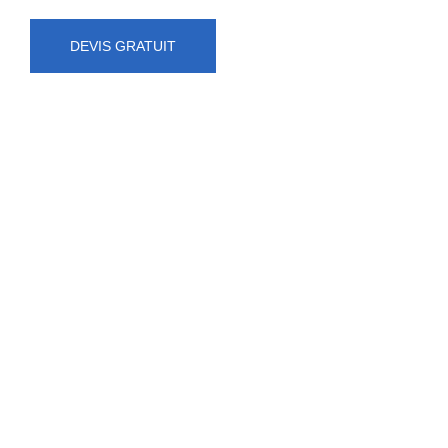
DEVIS GRATUIT
NUMÉRO D'URGENCE
0472 71 86 34