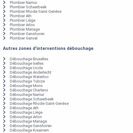
Plombier Namur
Plombier Schaerbeek
Plombier Rhode-Saint-Genèse
Plombier Ath
Plombier Liège
Plombier Arlon
Plombier Manage
Plombier Ganshoren
Plombier Genval
Autres zones d'interventions débouchage
Débouchage Bruxelles
Débouchage Ixelles
Débouchage Uccle
Débouchage Anderlecht
Débouchage Waterloo
Débouchage Tubize
Débouchage Mons
Débouchage Charleroi
Débouchage Namur
Débouchage Schaerbeek
Débouchage Rhode-Saint-Genèse
Débouchage Ath
Débouchage Liège
Débouchage Arlon
Débouchage Manage
Débouchage Ganshoren
Débouchage Kraainem