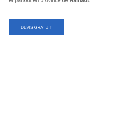
et partout en province de
Hainaut
.
DEVIS GRATUIT
NUMÉRO D'URGENCE
0472 71 86 34