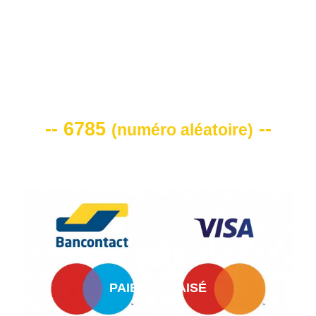
VOTRE CODE DE REMISE -10%
-- 6785
--
(
numéro aléatoire
)
PAIEMENT AISÉ