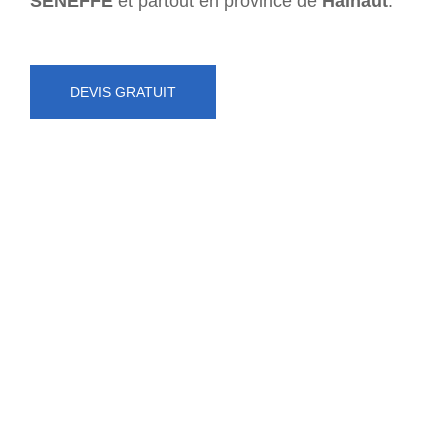
SENEFFE
et partout en province de
Hainaut
.
DEVIS GRATUIT
NUMÉRO D'URGENCE
0472 71 86 34