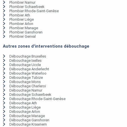
Plombier Namur
Plombier Schaerbeek
Plombier Rhode-Saint-Genèse
Plombier Ath
Plombier Liège
Plombier Arlon
Plombier Manage
Plombier Ganshoren
Plombier Genval
Autres zones d'interventions débouchage
Débouchage Bruxelles
Débouchage Ixelles
Débouchage Uccle
Débouchage Anderlecht
Débouchage Waterloo
Débouchage Tubize
Débouchage Mons
Débouchage Charleroi
Débouchage Namur
Débouchage Schaerbeek
Débouchage Rhode-Saint-Genèse
Débouchage Ath
Débouchage Liège
Débouchage Arlon
Débouchage Manage
Débouchage Ganshoren
Débouchage Kraainem