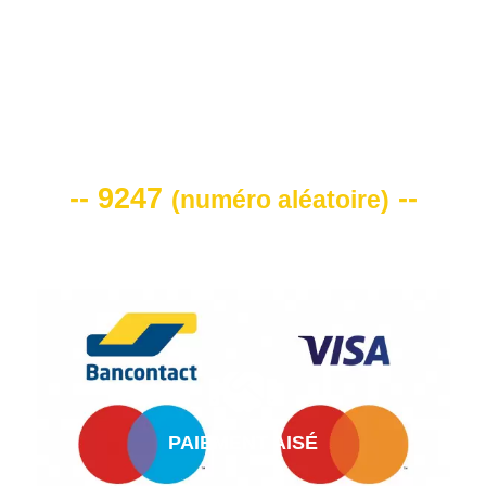
VOTRE CODE DE REMISE -10%
-- 9247
--
(
numéro aléatoire
)
PAIEMENT AISÉ