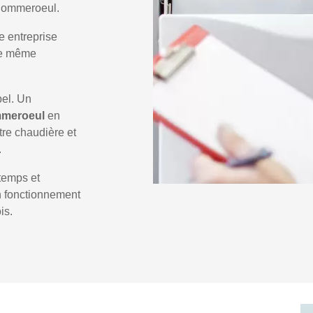
 Pommeroeul.
e entreprise
 le même
pel. Un
mmeroeul
en
tre chaudière et
.
temps et
un fonctionnement
is.