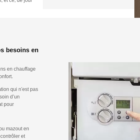
 et ce, de jour
s besoins en
ins en chauffage
nfort.
ion qui n'est pas
soin d’un
at pour
 ou mazout en
 contrôler et