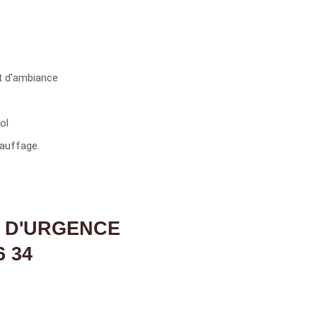
t d'ambiance
ol
auffage.
 D'URGENCE
6 34