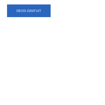
DEVIS GRATUIT
NUMÉRO D'URGENCE
0472 71 86 34