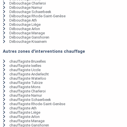
Débouchage Charleroi
Débouchage Namur
Débouchage Schaerbeek
Débouchage Rhode-Saint-Genèse
Débouchage Ath
Débouchage Liège
Débouchage Arlon
Débouchage Manage
Débouchage Ganshoren
Débouchage Kraainem
Autres zones d'interventions chauffage
chauffagiste Bruxelles
chauffagiste Ixelles
chauffagiste Uccle
chauffagiste Anderlecht
chauffagiste Waterloo
chauffagiste Tubize
chauffagiste Mons
chauffagiste Charleroi
chauffagiste Namur
chauffagiste Schaerbeek
chauffagiste Rhode-Saint-Genèse
chauffagiste Ath
chauffagiste Liège
chauffagiste Arlon
chauffagiste Manage
chauffagiste Ganshoren