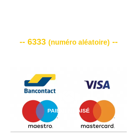
VOTRE CODE DE REMISE -10%
-- 6333
--
(
numéro aléatoire
)
PAIEMENT AISÉ