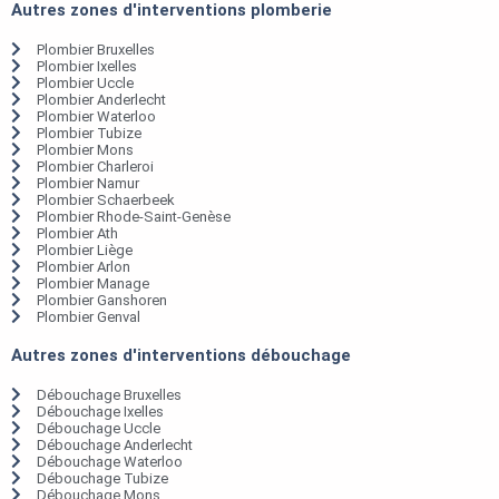
Autres zones d'interventions plomberie
Plombier Bruxelles
Plombier Ixelles
Plombier Uccle
Plombier Anderlecht
Plombier Waterloo
Plombier Tubize
Plombier Mons
Plombier Charleroi
Plombier Namur
Plombier Schaerbeek
Plombier Rhode-Saint-Genèse
Plombier Ath
Plombier Liège
Plombier Arlon
Plombier Manage
Plombier Ganshoren
Plombier Genval
Autres zones d'interventions débouchage
Débouchage Bruxelles
Débouchage Ixelles
Débouchage Uccle
Débouchage Anderlecht
Débouchage Waterloo
Débouchage Tubize
Débouchage Mons