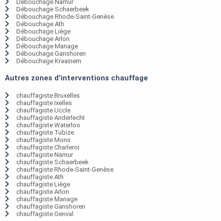
Débouchage Namur
Débouchage Schaerbeek
Débouchage Rhode-Saint-Genèse
Débouchage Ath
Débouchage Liège
Débouchage Arlon
Débouchage Manage
Débouchage Ganshoren
Débouchage Kraainem
Autres zones d'interventions chauffage
chauffagiste Bruxelles
chauffagiste Ixelles
chauffagiste Uccle
chauffagiste Anderlecht
chauffagiste Waterloo
chauffagiste Tubize
chauffagiste Mons
chauffagiste Charleroi
chauffagiste Namur
chauffagiste Schaerbeek
chauffagiste Rhode-Saint-Genèse
chauffagiste Ath
chauffagiste Liège
chauffagiste Arlon
chauffagiste Manage
chauffagiste Ganshoren
chauffagiste Genval