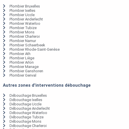
Plombier Bruxelles
Plombier Ixelles
Plombier Uccle
Plombier Anderlecht
Plombier Waterloo
Plombier Tubize
Plombier Mons
Plombier Charleroi
Plombier Namur
Plombier Schaerbeek
Plombier Rhode-Saint-Genèse
Plombier Ath
Plombier Liège
Plombier Arlon
Plombier Manage
Plombier Ganshoren
Plombier Genval
Autres zones d'interventions débouchage
Débouchage Bruxelles
Débouchage Ixelles
Débouchage Uccle
Débouchage Anderlecht
Débouchage Waterloo
Débouchage Tubize
Débouchage Mons
Débouchage Charleroi