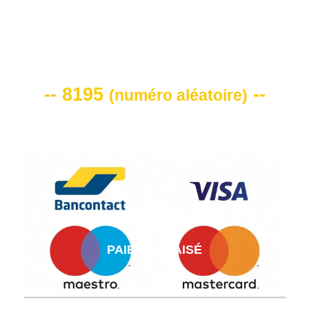
VOTRE CODE DE REMISE -10%
-- 8195
--
(
numéro aléatoire
)
PAIEMENT AISÉ