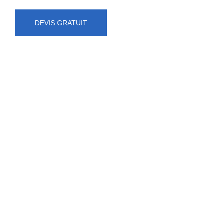
DEVIS GRATUIT
NUMÉRO D'URGENCE
0472 71 86 34