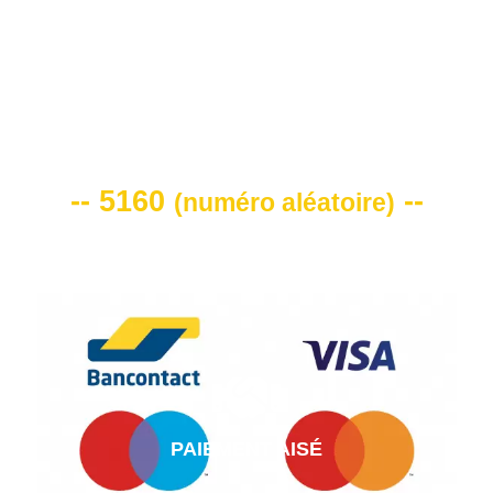
VOTRE CODE DE REMISE -10%
-- 5160
--
(
numéro aléatoire
)
PAIEMENT AISÉ