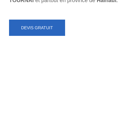
TOURNAI
et partout en province de
Hainaut
.
DEVIS GRATUIT
NUMÉRO D'URGENCE
0472 71 86 34