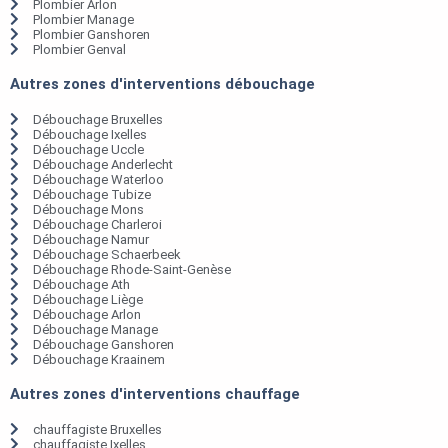
Plombier Arlon
Plombier Manage
Plombier Ganshoren
Plombier Genval
Autres zones d'interventions débouchage
Débouchage Bruxelles
Débouchage Ixelles
Débouchage Uccle
Débouchage Anderlecht
Débouchage Waterloo
Débouchage Tubize
Débouchage Mons
Débouchage Charleroi
Débouchage Namur
Débouchage Schaerbeek
Débouchage Rhode-Saint-Genèse
Débouchage Ath
Débouchage Liège
Débouchage Arlon
Débouchage Manage
Débouchage Ganshoren
Débouchage Kraainem
Autres zones d'interventions chauffage
chauffagiste Bruxelles
chauffagiste Ixelles