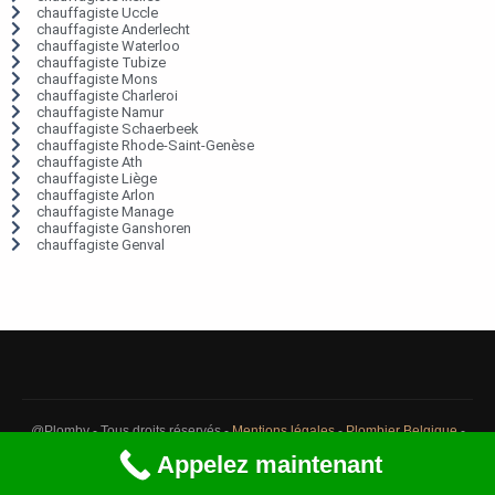
chauffagiste Uccle
chauffagiste Anderlecht
chauffagiste Waterloo
chauffagiste Tubize
chauffagiste Mons
chauffagiste Charleroi
chauffagiste Namur
chauffagiste Schaerbeek
chauffagiste Rhode-Saint-Genèse
chauffagiste Ath
chauffagiste Liège
chauffagiste Arlon
chauffagiste Manage
chauffagiste Ganshoren
chauffagiste Genval
@Plomby - Tous droits réservés -
Mentions légales
-
Plombier Belgique
-
Débouchage Belgique
-
Détection fuite eau Belgique
Appelez maintenant