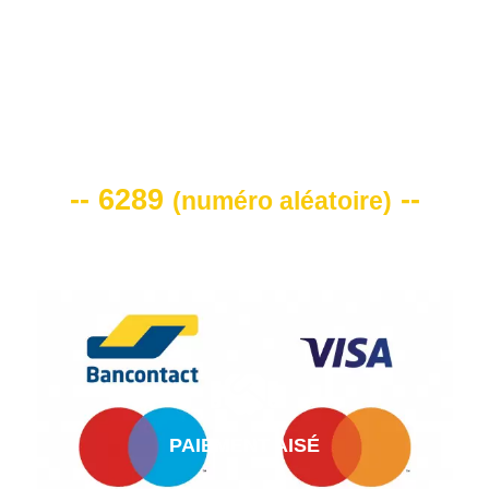
VOTRE CODE DE REMISE -10%
-- 6289
--
(
numéro aléatoire
)
PAIEMENT AISÉ