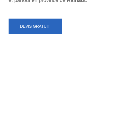
et partout en province de
Hainaut
.
DEVIS GRATUIT
NUMÉRO D'URGENCE
0472 71 86 34