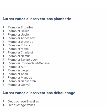
Autres zones d'interventions plomberie
Plombier Bruxelles
Plombier Ixelles
Plombier Uccle
Plombier Anderlecht
Plombier Waterloo
Plombier Tubize
Plombier Mons
Plombier Charleroi
Plombier Namur
Plombier Schaerbeek
Plombier Rhode-Saint-Genèse
Plombier Ath
Plombier Liège
Plombier Arlon
Plombier Manage
Plombier Ganshoren
Plombier Genval
Autres zones d'interventions débouchage
Débouchage Bruxelles
Débouchage Ixelles