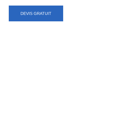
DEVIS GRATUIT
NUMÉRO D'URGENCE
0472 71 86 34