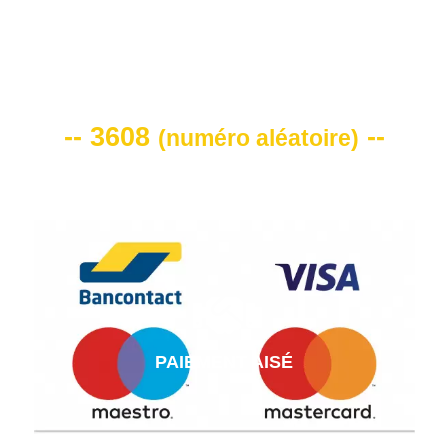
VOTRE CODE DE REMISE -10%
-- 3608
--
(
numéro aléatoire
)
PAIEMENT AISÉ