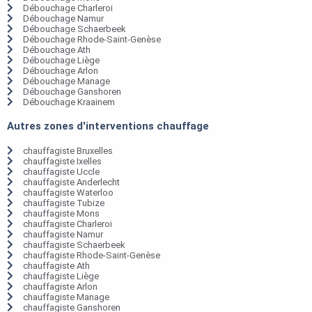
Débouchage Charleroi
Débouchage Namur
Débouchage Schaerbeek
Débouchage Rhode-Saint-Genèse
Débouchage Ath
Débouchage Liège
Débouchage Arlon
Débouchage Manage
Débouchage Ganshoren
Débouchage Kraainem
Autres zones d'interventions chauffage
chauffagiste Bruxelles
chauffagiste Ixelles
chauffagiste Uccle
chauffagiste Anderlecht
chauffagiste Waterloo
chauffagiste Tubize
chauffagiste Mons
chauffagiste Charleroi
chauffagiste Namur
chauffagiste Schaerbeek
chauffagiste Rhode-Saint-Genèse
chauffagiste Ath
chauffagiste Liège
chauffagiste Arlon
chauffagiste Manage
chauffagiste Ganshoren