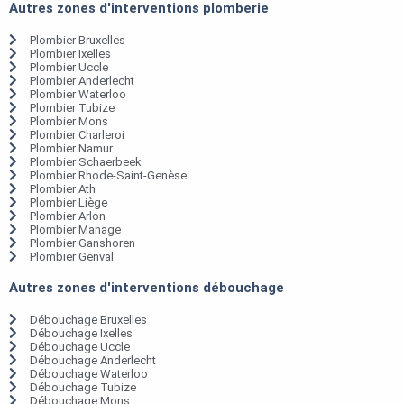
Autres zones d'interventions plomberie
Plombier Bruxelles
Plombier Ixelles
Plombier Uccle
Plombier Anderlecht
Plombier Waterloo
Plombier Tubize
Plombier Mons
Plombier Charleroi
Plombier Namur
Plombier Schaerbeek
Plombier Rhode-Saint-Genèse
Plombier Ath
Plombier Liège
Plombier Arlon
Plombier Manage
Plombier Ganshoren
Plombier Genval
Autres zones d'interventions débouchage
Débouchage Bruxelles
Débouchage Ixelles
Débouchage Uccle
Débouchage Anderlecht
Débouchage Waterloo
Débouchage Tubize
Débouchage Mons