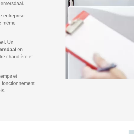
 Remersdaal.
e entreprise
 le même
pel. Un
ersdaal
en
tre chaudière et
.
temps et
un fonctionnement
is.