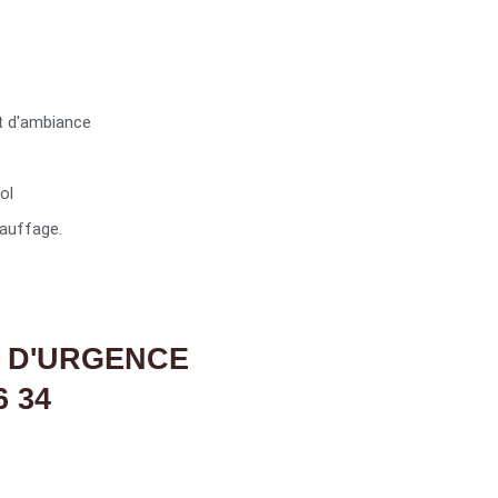
t d'ambiance
ol
auffage.
 D'URGENCE
6 34