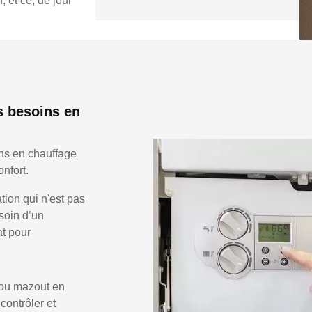
 et ce, de jour
s besoins en
ns en chauffage
nfort.
ion qui n'est pas
soin d’un
at pour
 ou mazout en
 contrôler et