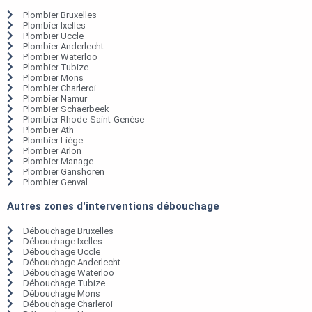
Plombier Bruxelles
Plombier Ixelles
Plombier Uccle
Plombier Anderlecht
Plombier Waterloo
Plombier Tubize
Plombier Mons
Plombier Charleroi
Plombier Namur
Plombier Schaerbeek
Plombier Rhode-Saint-Genèse
Plombier Ath
Plombier Liège
Plombier Arlon
Plombier Manage
Plombier Ganshoren
Plombier Genval
Autres zones d'interventions débouchage
Débouchage Bruxelles
Débouchage Ixelles
Débouchage Uccle
Débouchage Anderlecht
Débouchage Waterloo
Débouchage Tubize
Débouchage Mons
Débouchage Charleroi