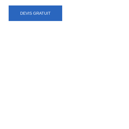
DEVIS GRATUIT
NUMÉRO D'URGENCE
0472 71 86 34