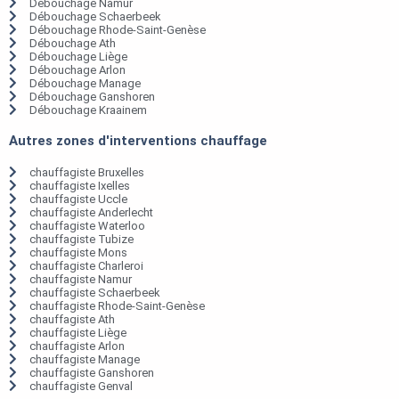
Débouchage Namur
Débouchage Schaerbeek
Débouchage Rhode-Saint-Genèse
Débouchage Ath
Débouchage Liège
Débouchage Arlon
Débouchage Manage
Débouchage Ganshoren
Débouchage Kraainem
Autres zones d'interventions chauffage
chauffagiste Bruxelles
chauffagiste Ixelles
chauffagiste Uccle
chauffagiste Anderlecht
chauffagiste Waterloo
chauffagiste Tubize
chauffagiste Mons
chauffagiste Charleroi
chauffagiste Namur
chauffagiste Schaerbeek
chauffagiste Rhode-Saint-Genèse
chauffagiste Ath
chauffagiste Liège
chauffagiste Arlon
chauffagiste Manage
chauffagiste Ganshoren
chauffagiste Genval