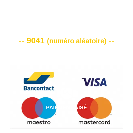
VOTRE CODE DE REMISE -10%
-- 9041
--
(
numéro aléatoire
)
PAIEMENT AISÉ