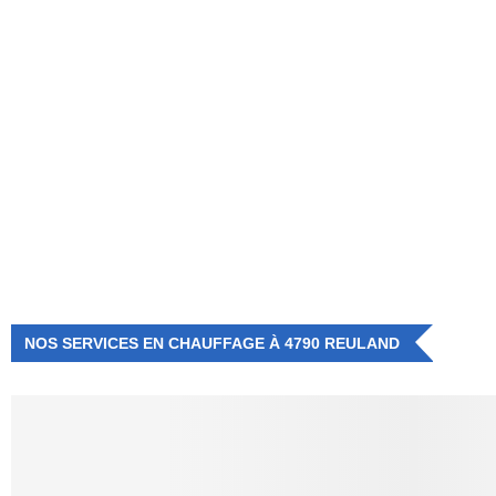
NUMÉRO D'URGENCE
0472 71 86 34
NOS SERVICES EN CHAUFFAGE À 4790 REULAND