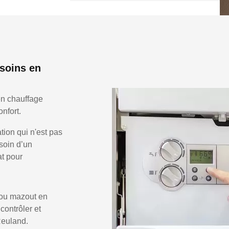
soins en
en chauffage
nfort.
ion qui n'est pas
soin d’un
at pour
 ou mazout en
 contrôler et
Reuland.