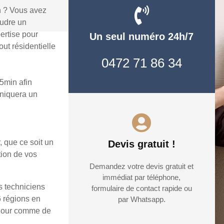
n ? Vous avez
oudre un
ertise pour
Un seul numéro 24h/7
ut résidentielle
0472 71 86 34
5min afin
uniquera un
, que ce soit un
Devis gratuit !
tion de vos
Demandez votre devis gratuit et
immédiat par téléphone,
s techniciens
formulaire de contact rapide ou
6 régions en
par Whatsapp.
e jour comme de