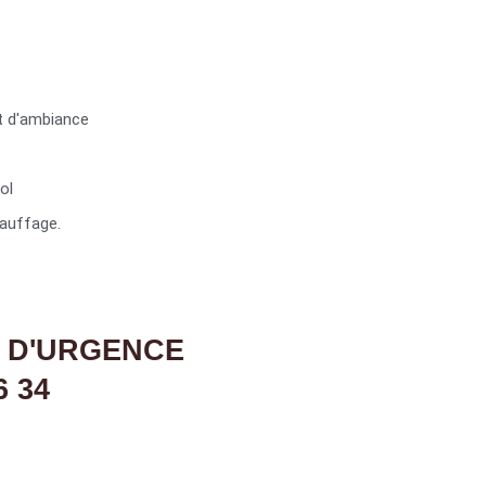
t d'ambiance
ol
auffage.
 D'URGENCE
6 34