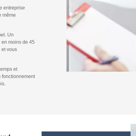
e entreprise
 le même
pel. Un
d
en moins de 45
e et vous
temps et
un fonctionnement
is.