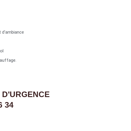
t d'ambiance
ol
auffage.
 D'URGENCE
6 34