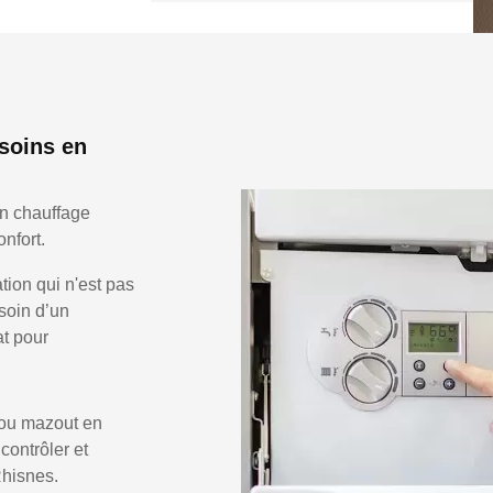
soins en
en chauffage
nfort.
ion qui n'est pas
soin d’un
at pour
 ou mazout en
 contrôler et
Rhisnes.