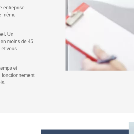
e entreprise
 le même
pel. Un
s
en moins de 45
e et vous
temps et
un fonctionnement
is.