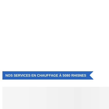
NUMÉRO D'URGENCE
0472 71 86 34
NOS SERVICES EN CHAUFFAGE À 5080 RHISNES