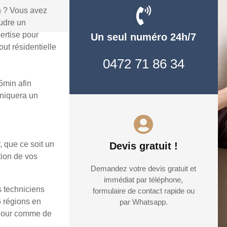
n ? Vous avez
udre un
ertise pour
Un seul numéro 24h/7
ut résidentielle
0472 71 86 34
5min afin
uniquera un
, que ce soit un
Devis gratuit !
tion de vos
Demandez votre devis gratuit et
immédiat par téléphone,
s techniciens
formulaire de contact rapide ou
6 régions en
par Whatsapp.
e jour comme de