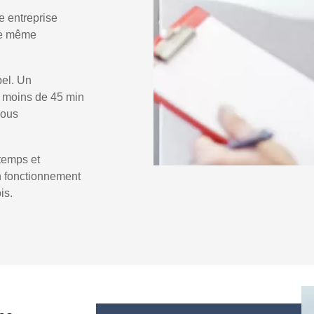
e entreprise
 le même
pel. Un
 moins de 45 min
vous
temps et
un fonctionnement
is.