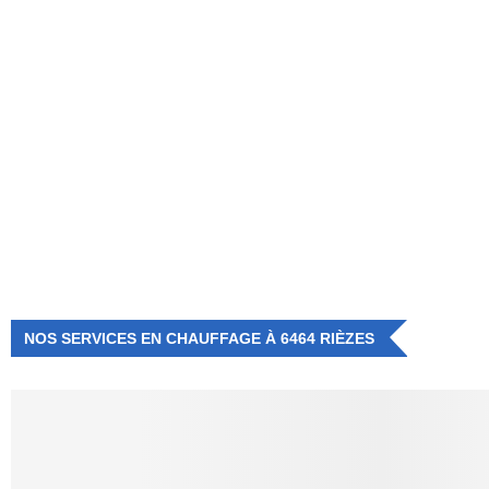
NUMÉRO D'URGENCE
0472 71 86 34
NOS SERVICES EN CHAUFFAGE À 6464 RIÈZES