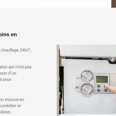
oins en
 chauffage 24h/7,
ion qui n'est pas
soin d’un
at pour
 ou mazout en
 contrôler et
Rièzes.