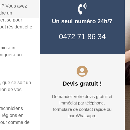
n ? Vous avez
dre un
ertise pour
Un seul numéro 24h/7
ut résidentielle
0472 71 86 34
min afin
uniquera un
, que ce soit un
Devis gratuit !
tion de vos
Demandez votre devis gratuit et
immédiat par téléphone,
 techniciens
formulaire de contact rapide ou
6 régions en
par Whatsapp.
e jour comme de