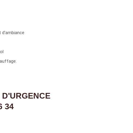
t d'ambiance
ol
auffage.
 D'URGENCE
6 34