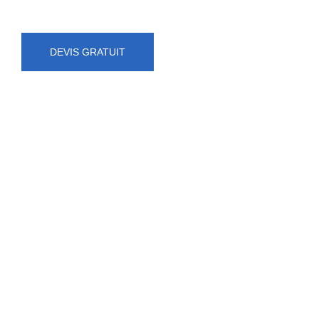
DEVIS GRATUIT
NUMÉRO D'URGENCE
0472 71 86 34