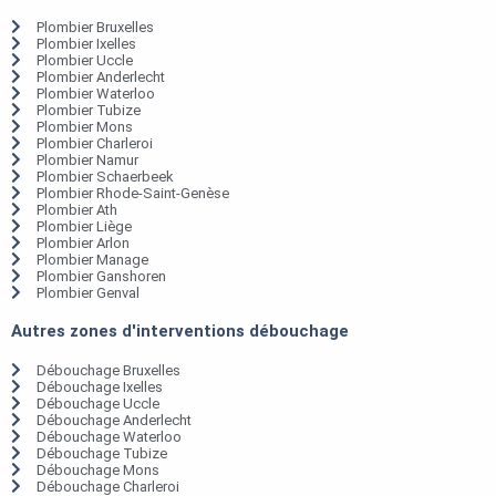
Plombier Bruxelles
Plombier Ixelles
Plombier Uccle
Plombier Anderlecht
Plombier Waterloo
Plombier Tubize
Plombier Mons
Plombier Charleroi
Plombier Namur
Plombier Schaerbeek
Plombier Rhode-Saint-Genèse
Plombier Ath
Plombier Liège
Plombier Arlon
Plombier Manage
Plombier Ganshoren
Plombier Genval
Autres zones d'interventions débouchage
Débouchage Bruxelles
Débouchage Ixelles
Débouchage Uccle
Débouchage Anderlecht
Débouchage Waterloo
Débouchage Tubize
Débouchage Mons
Débouchage Charleroi