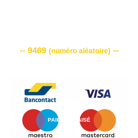
VOTRE CODE DE REMISE -10%
-- 9469
--
(
numéro aléatoire
)
PAIEMENT AISÉ