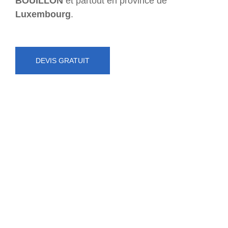
BOUILLON
et partout en province de
Luxembourg
.
DEVIS GRATUIT
NUMÉRO D'URGENCE
0472 71 86 34