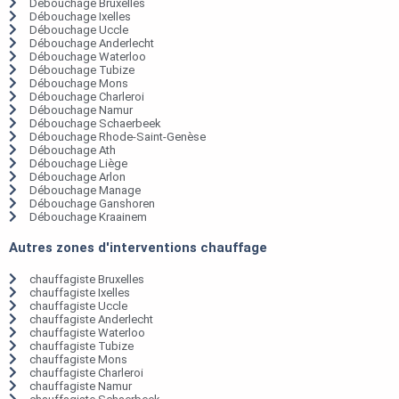
Débouchage Bruxelles
Débouchage Ixelles
Débouchage Uccle
Débouchage Anderlecht
Débouchage Waterloo
Débouchage Tubize
Débouchage Mons
Débouchage Charleroi
Débouchage Namur
Débouchage Schaerbeek
Débouchage Rhode-Saint-Genèse
Débouchage Ath
Débouchage Liège
Débouchage Arlon
Débouchage Manage
Débouchage Ganshoren
Débouchage Kraainem
Autres zones d'interventions chauffage
chauffagiste Bruxelles
chauffagiste Ixelles
chauffagiste Uccle
chauffagiste Anderlecht
chauffagiste Waterloo
chauffagiste Tubize
chauffagiste Mons
chauffagiste Charleroi
chauffagiste Namur