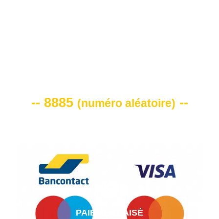
VOTRE CODE DE REMISE -10%
-- 8885
--
(
numéro aléatoire
)
PAIEMENT AISÉ