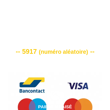
VOTRE CODE DE REMISE -10%
-- 5917
--
(
numéro aléatoire
)
PAIEMENT AISÉ