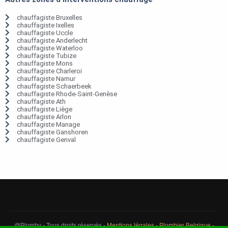
chauffagiste Bruxelles
chauffagiste Ixelles
chauffagiste Uccle
chauffagiste Anderlecht
chauffagiste Waterloo
chauffagiste Tubize
chauffagiste Mons
chauffagiste Charleroi
chauffagiste Namur
chauffagiste Schaerbeek
chauffagiste Rhode-Saint-Genèse
chauffagiste Ath
chauffagiste Liège
chauffagiste Arlon
chauffagiste Manage
chauffagiste Ganshoren
chauffagiste Genval
@Plomby - Tous droits réservés -
Mentions légales
-
Plombier Belgique
-