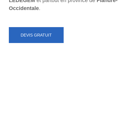
LEDEGEM
et partout en province de
Flandre-
Occidentale
.
DEVIS GRATUIT
NUMÉRO D'URGENCE
0472 71 86 34