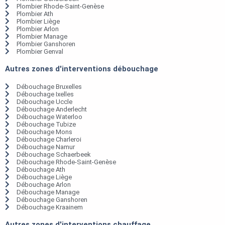
Plombier Rhode-Saint-Genèse
Plombier Ath
Plombier Liège
Plombier Arlon
Plombier Manage
Plombier Ganshoren
Plombier Genval
Autres zones d'interventions débouchage
Débouchage Bruxelles
Débouchage Ixelles
Débouchage Uccle
Débouchage Anderlecht
Débouchage Waterloo
Débouchage Tubize
Débouchage Mons
Débouchage Charleroi
Débouchage Namur
Débouchage Schaerbeek
Débouchage Rhode-Saint-Genèse
Débouchage Ath
Débouchage Liège
Débouchage Arlon
Débouchage Manage
Débouchage Ganshoren
Débouchage Kraainem
Autres zones d'interventions chauffage