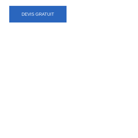
DEVIS GRATUIT
NUMÉRO D'URGENCE
0472 71 86 34