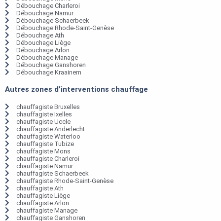
Débouchage Charleroi
Débouchage Namur
Débouchage Schaerbeek
Débouchage Rhode-Saint-Genèse
Débouchage Ath
Débouchage Liège
Débouchage Arlon
Débouchage Manage
Débouchage Ganshoren
Débouchage Kraainem
Autres zones d'interventions chauffage
chauffagiste Bruxelles
chauffagiste Ixelles
chauffagiste Uccle
chauffagiste Anderlecht
chauffagiste Waterloo
chauffagiste Tubize
chauffagiste Mons
chauffagiste Charleroi
chauffagiste Namur
chauffagiste Schaerbeek
chauffagiste Rhode-Saint-Genèse
chauffagiste Ath
chauffagiste Liège
chauffagiste Arlon
chauffagiste Manage
chauffagiste Ganshoren