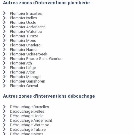
Autres zones d'interventions plomberie
Plombier Bruxelles
Plombier Ixelles
Plombier Uccle
Plombier Anderlecht
Plombier Waterloo
Plombier Tubize
Plombier Mons
Plombier Charleroi
Plombier Namur
Plombier Schaerbeek
Plombier Rhode-Saint-Genèse
Plombier Ath
Plombier Liège
Plombier Arlon
Plombier Manage
Plombier Ganshoren
Plombier Genval
Autres zones d'interventions débouchage
Débouchage Bruxelles
Débouchage Ixelles
Débouchage Uccle
Débouchage Anderlecht
Débouchage Waterloo
Débouchage Tubize
Débouchage Mons