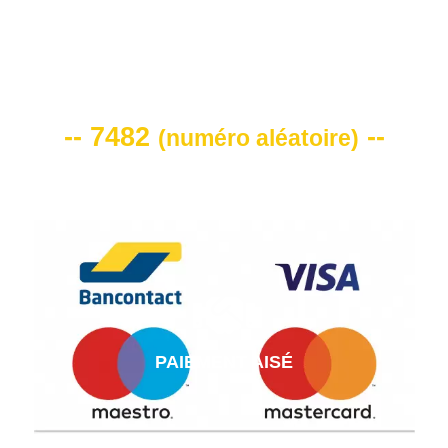
VOTRE CODE DE REMISE -10%
-- 7482
--
(
numéro aléatoire
)
PAIEMENT AISÉ