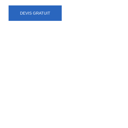
DEVIS GRATUIT
NUMÉRO D'URGENCE
0472 71 86 34