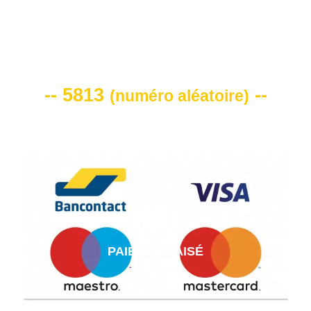
VOTRE CODE DE REMISE -10%
-- 5813
--
(
numéro aléatoire
)
PAIEMENT AISÉ