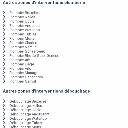
Autres zones d'interventions plomberie
Plombier Bruxelles
Plombier Ixelles
Plombier Uccle
Plombier Anderlecht
Plombier Waterloo
Plombier Tubize
Plombier Mons
Plombier Charleroi
Plombier Namur
Plombier Schaerbeek
Plombier Rhode-Saint-Genèse
Plombier Ath
Plombier Liège
Plombier Arlon
Plombier Manage
Plombier Ganshoren
Plombier Genval
Autres zones d'interventions débouchage
Débouchage Bruxelles
Débouchage Ixelles
Débouchage Uccle
Débouchage Anderlecht
Débouchage Waterloo
Débouchage Tubize
Débouchage Mons