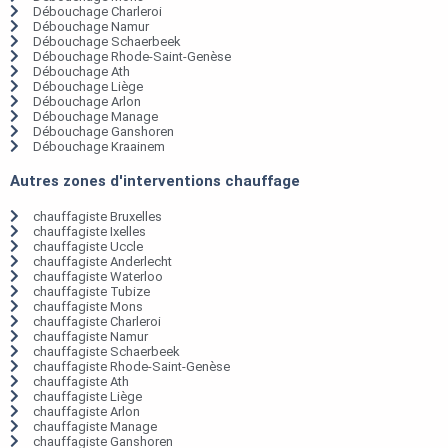
Débouchage Charleroi
Débouchage Namur
Débouchage Schaerbeek
Débouchage Rhode-Saint-Genèse
Débouchage Ath
Débouchage Liège
Débouchage Arlon
Débouchage Manage
Débouchage Ganshoren
Débouchage Kraainem
Autres zones d'interventions chauffage
chauffagiste Bruxelles
chauffagiste Ixelles
chauffagiste Uccle
chauffagiste Anderlecht
chauffagiste Waterloo
chauffagiste Tubize
chauffagiste Mons
chauffagiste Charleroi
chauffagiste Namur
chauffagiste Schaerbeek
chauffagiste Rhode-Saint-Genèse
chauffagiste Ath
chauffagiste Liège
chauffagiste Arlon
chauffagiste Manage
chauffagiste Ganshoren