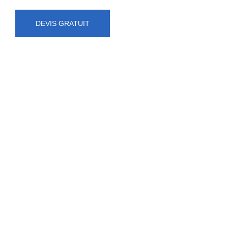
DEVIS GRATUIT
NUMÉRO D'URGENCE
0472 71 86 34