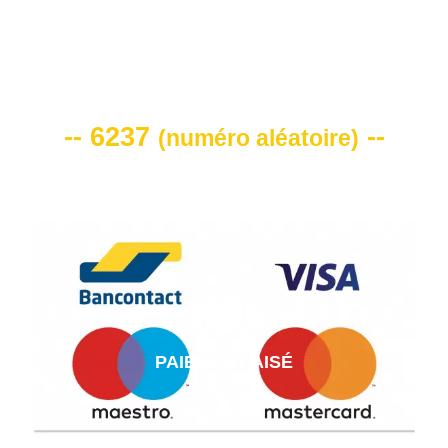
VOTRE CODE DE REMISE -10%
-- 6237
--
(
numéro aléatoire
)
PAIEMENT AISÉ