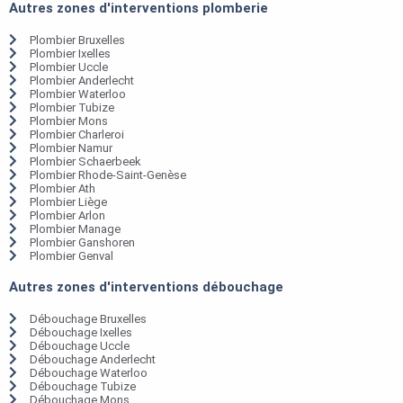
Autres zones d'interventions plomberie
Plombier Bruxelles
Plombier Ixelles
Plombier Uccle
Plombier Anderlecht
Plombier Waterloo
Plombier Tubize
Plombier Mons
Plombier Charleroi
Plombier Namur
Plombier Schaerbeek
Plombier Rhode-Saint-Genèse
Plombier Ath
Plombier Liège
Plombier Arlon
Plombier Manage
Plombier Ganshoren
Plombier Genval
Autres zones d'interventions débouchage
Débouchage Bruxelles
Débouchage Ixelles
Débouchage Uccle
Débouchage Anderlecht
Débouchage Waterloo
Débouchage Tubize
Débouchage Mons