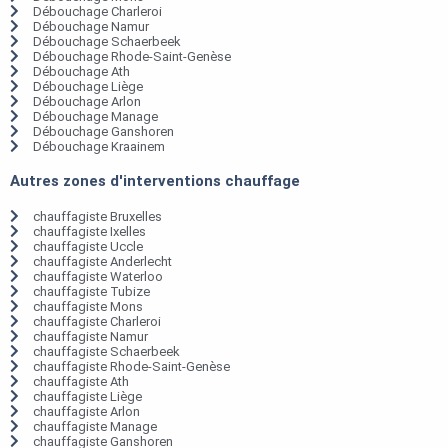
Débouchage Charleroi
Débouchage Namur
Débouchage Schaerbeek
Débouchage Rhode-Saint-Genèse
Débouchage Ath
Débouchage Liège
Débouchage Arlon
Débouchage Manage
Débouchage Ganshoren
Débouchage Kraainem
Autres zones d'interventions chauffage
chauffagiste Bruxelles
chauffagiste Ixelles
chauffagiste Uccle
chauffagiste Anderlecht
chauffagiste Waterloo
chauffagiste Tubize
chauffagiste Mons
chauffagiste Charleroi
chauffagiste Namur
chauffagiste Schaerbeek
chauffagiste Rhode-Saint-Genèse
chauffagiste Ath
chauffagiste Liège
chauffagiste Arlon
chauffagiste Manage
chauffagiste Ganshoren