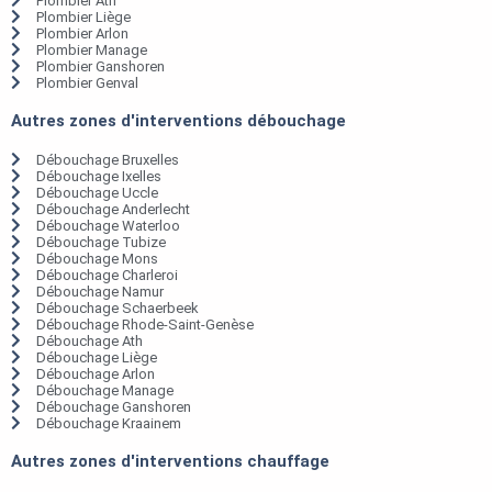
Plombier Ath
Plombier Liège
Plombier Arlon
Plombier Manage
Plombier Ganshoren
Plombier Genval
Autres zones d'interventions débouchage
Débouchage Bruxelles
Débouchage Ixelles
Débouchage Uccle
Débouchage Anderlecht
Débouchage Waterloo
Débouchage Tubize
Débouchage Mons
Débouchage Charleroi
Débouchage Namur
Débouchage Schaerbeek
Débouchage Rhode-Saint-Genèse
Débouchage Ath
Débouchage Liège
Débouchage Arlon
Débouchage Manage
Débouchage Ganshoren
Débouchage Kraainem
Autres zones d'interventions chauffage