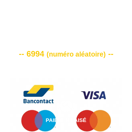
VOTRE CODE DE REMISE -10%
-- 6994
--
(
numéro aléatoire
)
PAIEMENT AISÉ