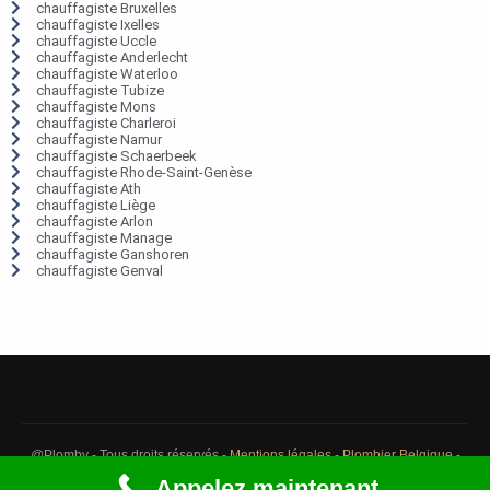
chauffagiste Bruxelles
chauffagiste Ixelles
chauffagiste Uccle
chauffagiste Anderlecht
chauffagiste Waterloo
chauffagiste Tubize
chauffagiste Mons
chauffagiste Charleroi
chauffagiste Namur
chauffagiste Schaerbeek
chauffagiste Rhode-Saint-Genèse
chauffagiste Ath
chauffagiste Liège
chauffagiste Arlon
chauffagiste Manage
chauffagiste Ganshoren
chauffagiste Genval
@Plomby - Tous droits réservés -
Mentions légales
-
Plombier Belgique
-
Débouchage Belgique
-
Détection fuite eau Belgique
Appelez maintenant