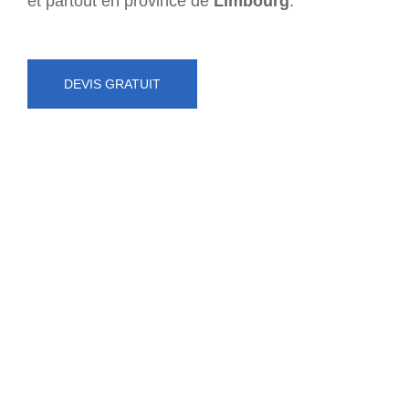
et partout en province de
Limbourg
.
DEVIS GRATUIT
NUMÉRO D'URGENCE
0472 71 86 34