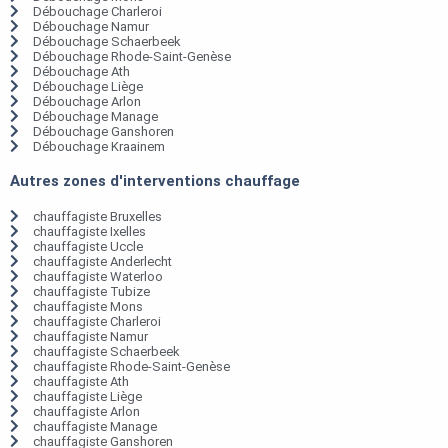
Débouchage Charleroi
Débouchage Namur
Débouchage Schaerbeek
Débouchage Rhode-Saint-Genèse
Débouchage Ath
Débouchage Liège
Débouchage Arlon
Débouchage Manage
Débouchage Ganshoren
Débouchage Kraainem
Autres zones d'interventions chauffage
chauffagiste Bruxelles
chauffagiste Ixelles
chauffagiste Uccle
chauffagiste Anderlecht
chauffagiste Waterloo
chauffagiste Tubize
chauffagiste Mons
chauffagiste Charleroi
chauffagiste Namur
chauffagiste Schaerbeek
chauffagiste Rhode-Saint-Genèse
chauffagiste Ath
chauffagiste Liège
chauffagiste Arlon
chauffagiste Manage
chauffagiste Ganshoren