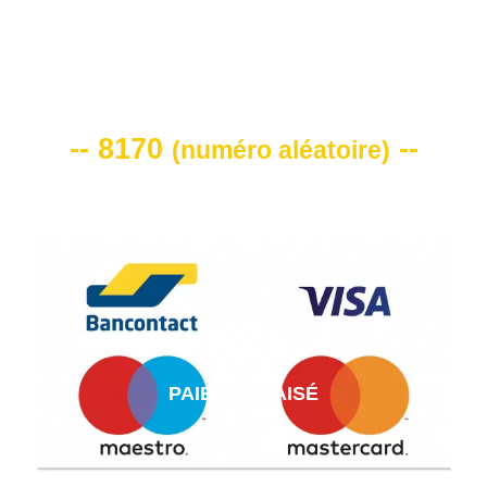
VOTRE CODE DE REMISE -10%
-- 8170
--
(
numéro aléatoire
)
PAIEMENT AISÉ