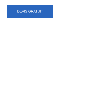
DEVIS GRATUIT
NUMÉRO D'URGENCE
0472 71 86 34