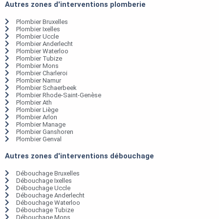
Autres zones d'interventions plomberie
Plombier Bruxelles
Plombier Ixelles
Plombier Uccle
Plombier Anderlecht
Plombier Waterloo
Plombier Tubize
Plombier Mons
Plombier Charleroi
Plombier Namur
Plombier Schaerbeek
Plombier Rhode-Saint-Genèse
Plombier Ath
Plombier Liège
Plombier Arlon
Plombier Manage
Plombier Ganshoren
Plombier Genval
Autres zones d'interventions débouchage
Débouchage Bruxelles
Débouchage Ixelles
Débouchage Uccle
Débouchage Anderlecht
Débouchage Waterloo
Débouchage Tubize
Débouchage Mons