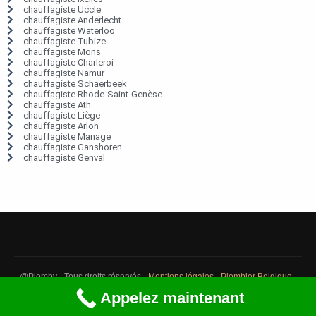
chauffagiste Uccle
chauffagiste Anderlecht
chauffagiste Waterloo
chauffagiste Tubize
chauffagiste Mons
chauffagiste Charleroi
chauffagiste Namur
chauffagiste Schaerbeek
chauffagiste Rhode-Saint-Genèse
chauffagiste Ath
chauffagiste Liège
chauffagiste Arlon
chauffagiste Manage
chauffagiste Ganshoren
chauffagiste Genval
@Plomby - Tous droits réservés -
Mentions légales
-
Plombier Belgique
-
Débouchage Belgique
-
Détection fuite eau Belgique
Appelez maintenant