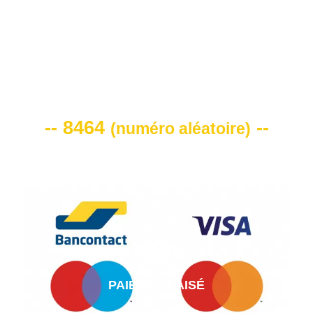
VOTRE CODE DE REMISE -10%
-- 8464
--
(
numéro aléatoire
)
PAIEMENT AISÉ