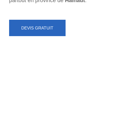
partout en province de
Hainaut
.
DEVIS GRATUIT
NUMÉRO D'URGENCE
0472 71 86 34