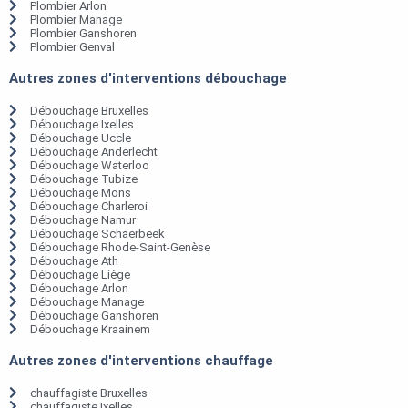
Plombier Arlon
Plombier Manage
Plombier Ganshoren
Plombier Genval
Autres zones d'interventions débouchage
Débouchage Bruxelles
Débouchage Ixelles
Débouchage Uccle
Débouchage Anderlecht
Débouchage Waterloo
Débouchage Tubize
Débouchage Mons
Débouchage Charleroi
Débouchage Namur
Débouchage Schaerbeek
Débouchage Rhode-Saint-Genèse
Débouchage Ath
Débouchage Liège
Débouchage Arlon
Débouchage Manage
Débouchage Ganshoren
Débouchage Kraainem
Autres zones d'interventions chauffage
chauffagiste Bruxelles
chauffagiste Ixelles