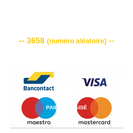
VOTRE CODE DE REMISE -10%
-- 3658
--
(
numéro aléatoire
)
PAIEMENT AISÉ