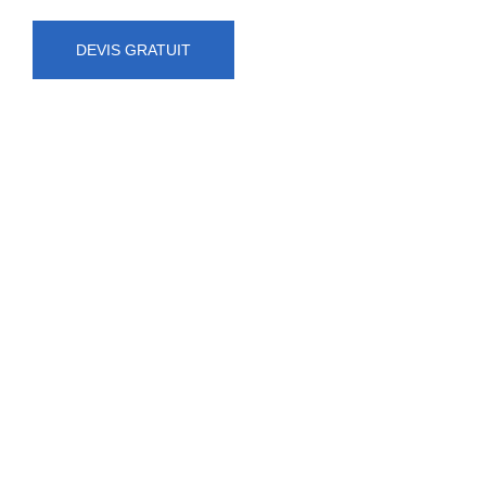
DEVIS GRATUIT
NUMÉRO D'URGENCE
0472 71 86 34