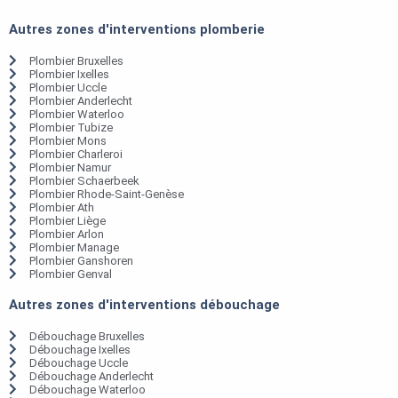
Autres zones d'interventions plomberie
Plombier Bruxelles
Plombier Ixelles
Plombier Uccle
Plombier Anderlecht
Plombier Waterloo
Plombier Tubize
Plombier Mons
Plombier Charleroi
Plombier Namur
Plombier Schaerbeek
Plombier Rhode-Saint-Genèse
Plombier Ath
Plombier Liège
Plombier Arlon
Plombier Manage
Plombier Ganshoren
Plombier Genval
Autres zones d'interventions débouchage
Débouchage Bruxelles
Débouchage Ixelles
Débouchage Uccle
Débouchage Anderlecht
Débouchage Waterloo