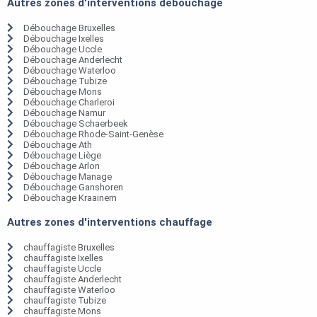
Autres zones d'interventions débouchage
Débouchage Bruxelles
Débouchage Ixelles
Débouchage Uccle
Débouchage Anderlecht
Débouchage Waterloo
Débouchage Tubize
Débouchage Mons
Débouchage Charleroi
Débouchage Namur
Débouchage Schaerbeek
Débouchage Rhode-Saint-Genèse
Débouchage Ath
Débouchage Liège
Débouchage Arlon
Débouchage Manage
Débouchage Ganshoren
Débouchage Kraainem
Autres zones d'interventions chauffage
chauffagiste Bruxelles
chauffagiste Ixelles
chauffagiste Uccle
chauffagiste Anderlecht
chauffagiste Waterloo
chauffagiste Tubize
chauffagiste Mons