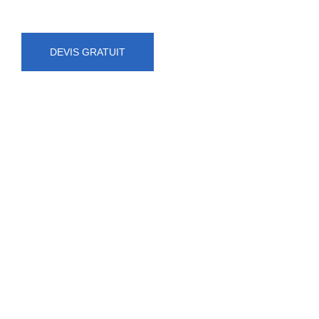
DEVIS GRATUIT
NUMÉRO D'URGENCE
0472 71 86 34