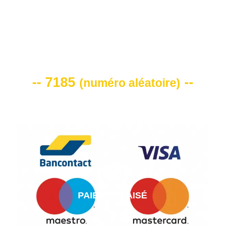
VOTRE CODE DE REMISE -10%
-- 7185
--
(
numéro aléatoire
)
PAIEMENT AISÉ