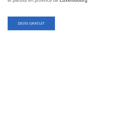
et partout en province de
Luxembourg
.
DEVIS GRATUIT
NUMÉRO D'URGENCE
0472 71 86 34