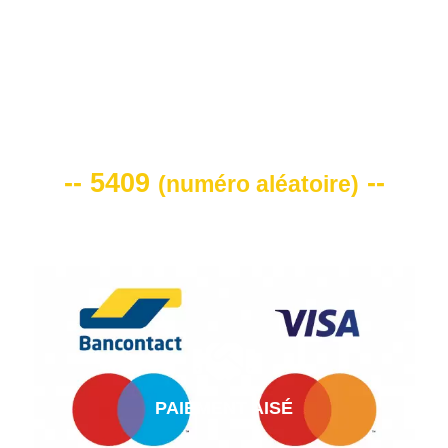
VOTRE CODE DE REMISE -10%
-- 5409
--
(
numéro aléatoire
)
PAIEMENT AISÉ