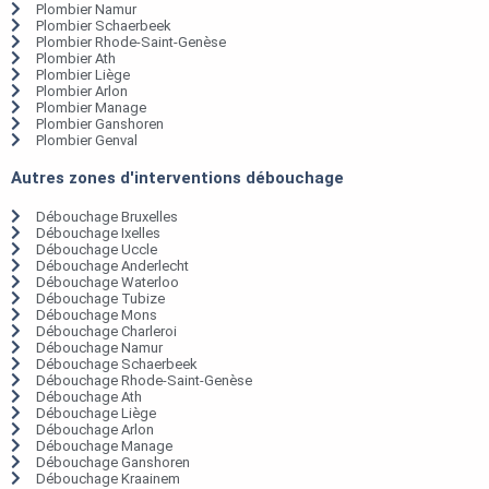
Plombier Namur
Plombier Schaerbeek
Plombier Rhode-Saint-Genèse
Plombier Ath
Plombier Liège
Plombier Arlon
Plombier Manage
Plombier Ganshoren
Plombier Genval
Autres zones d'interventions débouchage
Débouchage Bruxelles
Débouchage Ixelles
Débouchage Uccle
Débouchage Anderlecht
Débouchage Waterloo
Débouchage Tubize
Débouchage Mons
Débouchage Charleroi
Débouchage Namur
Débouchage Schaerbeek
Débouchage Rhode-Saint-Genèse
Débouchage Ath
Débouchage Liège
Débouchage Arlon
Débouchage Manage
Débouchage Ganshoren
Débouchage Kraainem