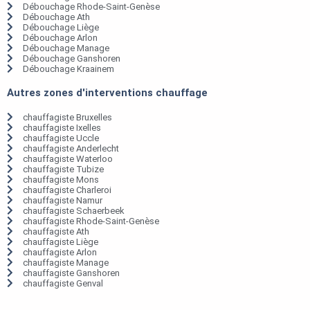
Débouchage Rhode-Saint-Genèse
Débouchage Ath
Débouchage Liège
Débouchage Arlon
Débouchage Manage
Débouchage Ganshoren
Débouchage Kraainem
Autres zones d'interventions chauffage
chauffagiste Bruxelles
chauffagiste Ixelles
chauffagiste Uccle
chauffagiste Anderlecht
chauffagiste Waterloo
chauffagiste Tubize
chauffagiste Mons
chauffagiste Charleroi
chauffagiste Namur
chauffagiste Schaerbeek
chauffagiste Rhode-Saint-Genèse
chauffagiste Ath
chauffagiste Liège
chauffagiste Arlon
chauffagiste Manage
chauffagiste Ganshoren
chauffagiste Genval