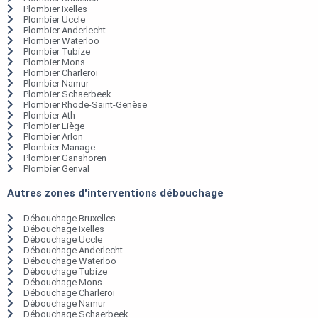
Plombier Ixelles
Plombier Uccle
Plombier Anderlecht
Plombier Waterloo
Plombier Tubize
Plombier Mons
Plombier Charleroi
Plombier Namur
Plombier Schaerbeek
Plombier Rhode-Saint-Genèse
Plombier Ath
Plombier Liège
Plombier Arlon
Plombier Manage
Plombier Ganshoren
Plombier Genval
Autres zones d'interventions débouchage
Débouchage Bruxelles
Débouchage Ixelles
Débouchage Uccle
Débouchage Anderlecht
Débouchage Waterloo
Débouchage Tubize
Débouchage Mons
Débouchage Charleroi
Débouchage Namur
Débouchage Schaerbeek