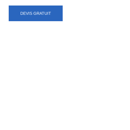
DEVIS GRATUIT
NUMÉRO D'URGENCE
0472 71 86 34