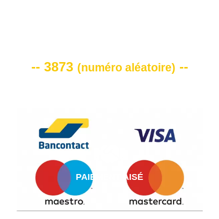
VOTRE CODE DE REMISE -10%
-- 3873
--
(
numéro aléatoire
)
PAIEMENT AISÉ