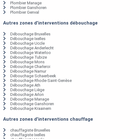
Plombier Manage
Plombier Ganshoren
Plombier Genval
Autres zones d'interventions débouchage
Débouchage Bruxelles
Débouchage Ixelles
Débouchage Uccle
Débouchage Anderlecht
Débouchage Waterloo
Débouchage Tubize
Débouchage Mons
Débouchage Charleroi
Débouchage Namur
Débouchage Schaerbeek
Débouchage Rhode-Saint-Genèse
Débouchage Ath
Débouchage Liège
Débouchage Arlon
Débouchage Manage
Débouchage Ganshoren
Débouchage Kraainem
Autres zones d'interventions chauffage
chauffagiste Bruxelles
chauffagiste Ixelles