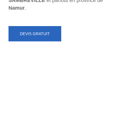
SAMBREVILLE
et partout en province de
Namur
.
DEVIS GRATUIT
NUMÉRO D'URGENCE
0472 71 86 34