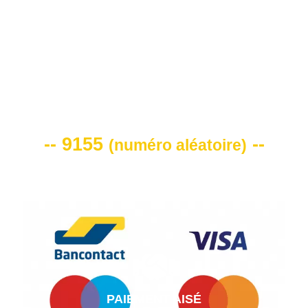
VOTRE CODE DE REMISE -10%
-- 9155
--
(
numéro aléatoire
)
PAIEMENT AISÉ