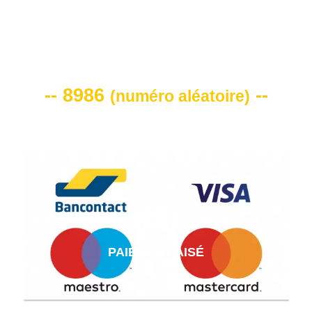
VOTRE CODE DE REMISE -10%
-- 8986
--
(
numéro aléatoire
)
PAIEMENT AISÉ