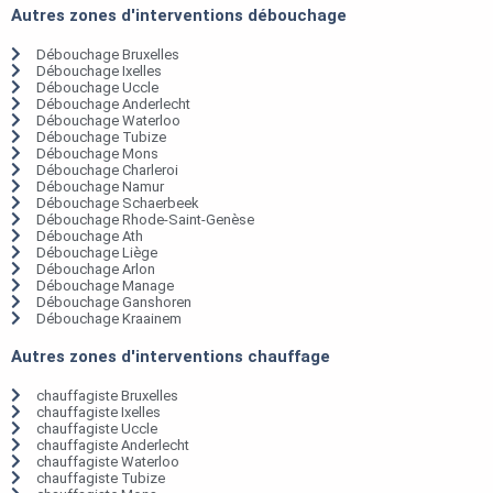
Autres zones d'interventions débouchage
Débouchage Bruxelles
Débouchage Ixelles
Débouchage Uccle
Débouchage Anderlecht
Débouchage Waterloo
Débouchage Tubize
Débouchage Mons
Débouchage Charleroi
Débouchage Namur
Débouchage Schaerbeek
Débouchage Rhode-Saint-Genèse
Débouchage Ath
Débouchage Liège
Débouchage Arlon
Débouchage Manage
Débouchage Ganshoren
Débouchage Kraainem
Autres zones d'interventions chauffage
chauffagiste Bruxelles
chauffagiste Ixelles
chauffagiste Uccle
chauffagiste Anderlecht
chauffagiste Waterloo
chauffagiste Tubize