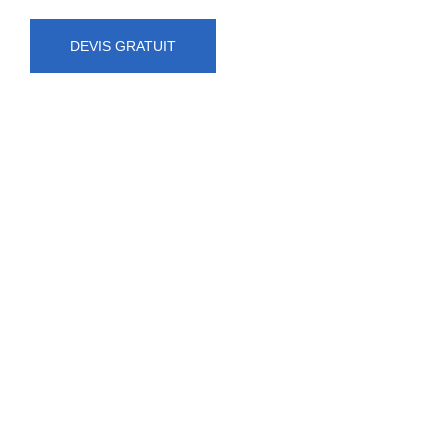
DEVIS GRATUIT
NUMÉRO D'URGENCE
0472 71 86 34