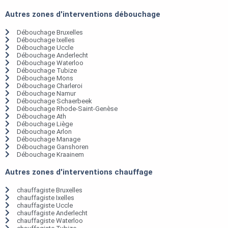
Autres zones d'interventions débouchage
Débouchage Bruxelles
Débouchage Ixelles
Débouchage Uccle
Débouchage Anderlecht
Débouchage Waterloo
Débouchage Tubize
Débouchage Mons
Débouchage Charleroi
Débouchage Namur
Débouchage Schaerbeek
Débouchage Rhode-Saint-Genèse
Débouchage Ath
Débouchage Liège
Débouchage Arlon
Débouchage Manage
Débouchage Ganshoren
Débouchage Kraainem
Autres zones d'interventions chauffage
chauffagiste Bruxelles
chauffagiste Ixelles
chauffagiste Uccle
chauffagiste Anderlecht
chauffagiste Waterloo