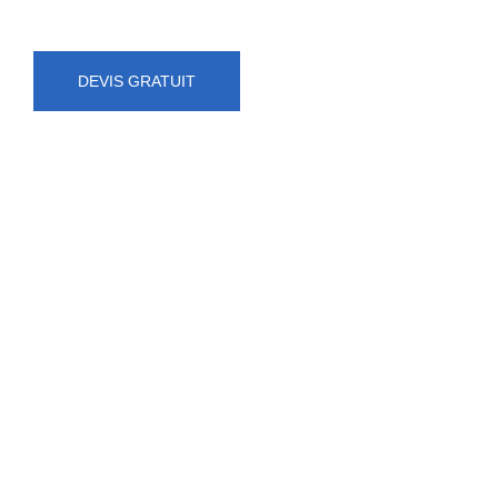
DEVIS GRATUIT
NUMÉRO D'URGENCE
0472 71 86 34