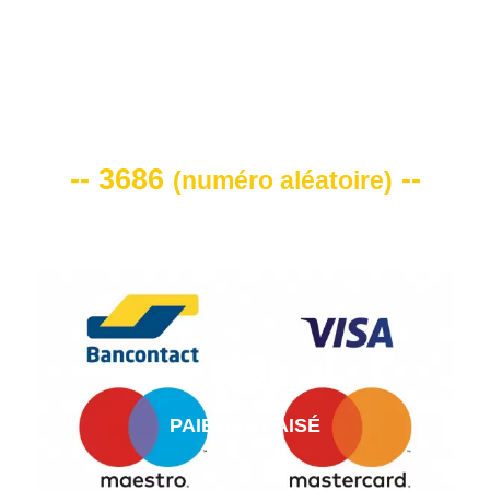
VOTRE CODE DE REMISE -10%
-- 3686
--
(
numéro aléatoire
)
PAIEMENT AISÉ