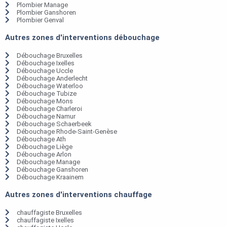
Plombier Manage
Plombier Ganshoren
Plombier Genval
Autres zones d'interventions débouchage
Débouchage Bruxelles
Débouchage Ixelles
Débouchage Uccle
Débouchage Anderlecht
Débouchage Waterloo
Débouchage Tubize
Débouchage Mons
Débouchage Charleroi
Débouchage Namur
Débouchage Schaerbeek
Débouchage Rhode-Saint-Genèse
Débouchage Ath
Débouchage Liège
Débouchage Arlon
Débouchage Manage
Débouchage Ganshoren
Débouchage Kraainem
Autres zones d'interventions chauffage
chauffagiste Bruxelles
chauffagiste Ixelles