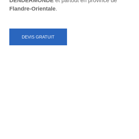
DENDERMONDE
et partout en province de
Flandre-Orientale
.
DEVIS GRATUIT
NUMÉRO D'URGENCE
0472 71 86 34