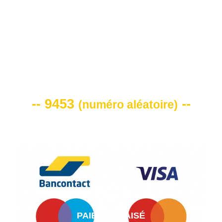
VOTRE CODE DE REMISE -10%
-- 9453
--
(
numéro aléatoire
)
PAIEMENT AISÉ