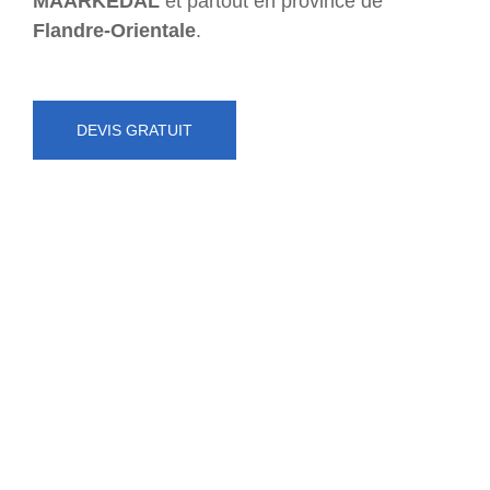
MAARKEDAL
et partout en province de
Flandre-Orientale
.
DEVIS GRATUIT
NUMÉRO D'URGENCE
0472 71 86 34