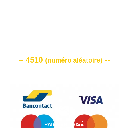
VOTRE CODE DE REMISE -10%
-- 4510
--
(
numéro aléatoire
)
PAIEMENT AISÉ