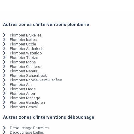
Autres zones d'interventions plomberie
Plombier Bruxelles
Plombier Ixelles
Plombier Uccle
Plombier Anderlecht
Plombier Waterloo
Plombier Tubize
Plombier Mons
Plombier Charleroi
Plombier Namur
Plombier Schaerbeek
Plombier Rhode-Saint-Genèse
Plombier Ath
Plombier Liège
Plombier Arlon
Plombier Manage
Plombier Ganshoren
Plombier Genval
Autres zones d'interventions débouchage
Débouchage Bruxelles
Débouchage Ixelles