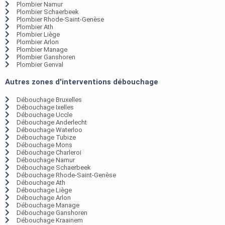
Plombier Namur
Plombier Schaerbeek
Plombier Rhode-Saint-Genèse
Plombier Ath
Plombier Liège
Plombier Arlon
Plombier Manage
Plombier Ganshoren
Plombier Genval
Autres zones d'interventions débouchage
Débouchage Bruxelles
Débouchage Ixelles
Débouchage Uccle
Débouchage Anderlecht
Débouchage Waterloo
Débouchage Tubize
Débouchage Mons
Débouchage Charleroi
Débouchage Namur
Débouchage Schaerbeek
Débouchage Rhode-Saint-Genèse
Débouchage Ath
Débouchage Liège
Débouchage Arlon
Débouchage Manage
Débouchage Ganshoren
Débouchage Kraainem