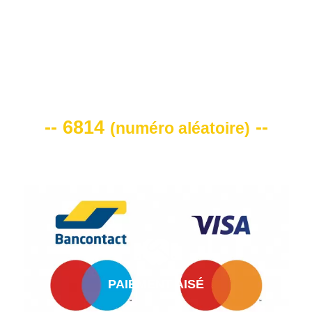
VOTRE CODE DE REMISE -10%
-- 6814
--
(
numéro aléatoire
)
PAIEMENT AISÉ