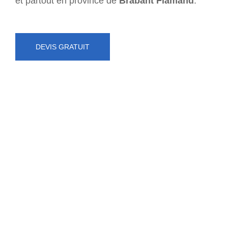
et partout en province de
Brabant Flamand
.
DEVIS GRATUIT
NUMÉRO D'URGENCE
0472 71 86 34