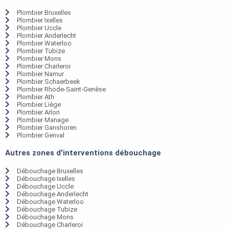
Plombier Bruxelles
Plombier Ixelles
Plombier Uccle
Plombier Anderlecht
Plombier Waterloo
Plombier Tubize
Plombier Mons
Plombier Charleroi
Plombier Namur
Plombier Schaerbeek
Plombier Rhode-Saint-Genèse
Plombier Ath
Plombier Liège
Plombier Arlon
Plombier Manage
Plombier Ganshoren
Plombier Genval
Autres zones d'interventions débouchage
Débouchage Bruxelles
Débouchage Ixelles
Débouchage Uccle
Débouchage Anderlecht
Débouchage Waterloo
Débouchage Tubize
Débouchage Mons
Débouchage Charleroi