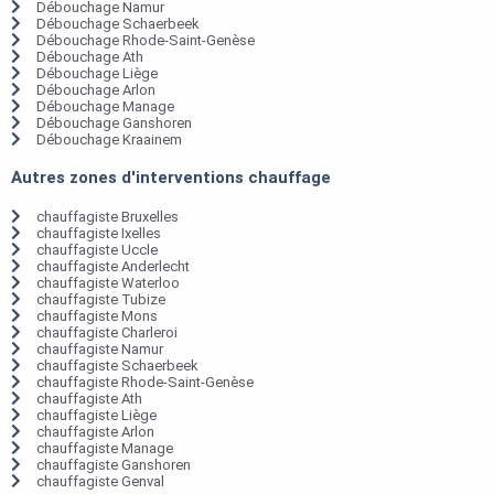
Débouchage Namur
Débouchage Schaerbeek
Débouchage Rhode-Saint-Genèse
Débouchage Ath
Débouchage Liège
Débouchage Arlon
Débouchage Manage
Débouchage Ganshoren
Débouchage Kraainem
Autres zones d'interventions chauffage
chauffagiste Bruxelles
chauffagiste Ixelles
chauffagiste Uccle
chauffagiste Anderlecht
chauffagiste Waterloo
chauffagiste Tubize
chauffagiste Mons
chauffagiste Charleroi
chauffagiste Namur
chauffagiste Schaerbeek
chauffagiste Rhode-Saint-Genèse
chauffagiste Ath
chauffagiste Liège
chauffagiste Arlon
chauffagiste Manage
chauffagiste Ganshoren
chauffagiste Genval