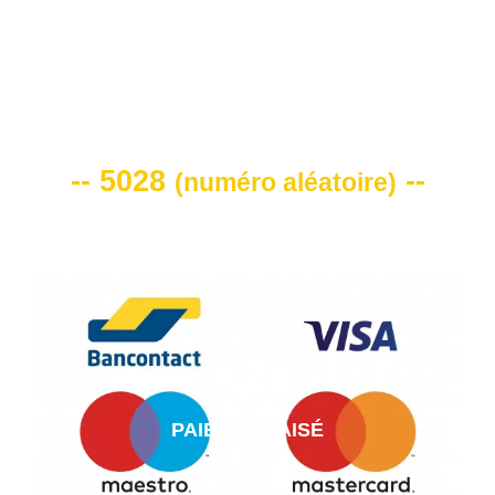
VOTRE CODE DE REMISE -10%
-- 5028
--
(
numéro aléatoire
)
PAIEMENT AISÉ