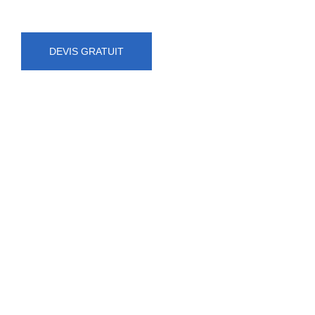
DEVIS GRATUIT
NUMÉRO D'URGENCE
0472 71 86 34