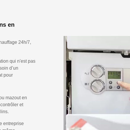
ins en
hauffage 24h/7,
ion qui n'est pas
soin d’un
at pour
 ou mazout en
 contrôler et
lins.
e entreprise