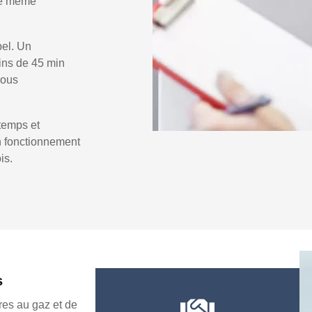
 le même
pel. Un
ins de 45 min
vous
temps et
un fonctionnement
is.
s
es au gaz et de