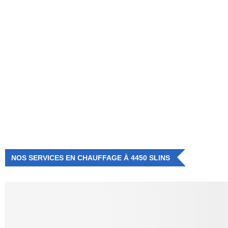
NUMÉRO D'URGENCE
0472 71 86 34
NOS SERVICES EN CHAUFFAGE À 4450 SLINS