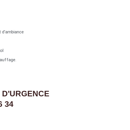
t d'ambiance
ol
auffage.
 D'URGENCE
6 34